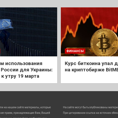
ФИНАНСЫ
м использования
Курс биткоина упал д
 России для Украины:
на криптобирже BitM
 к утру 19 марта
ли на нашем сайте материалы, которые
На сайте могут быть опубликованы матери
кие права, принадлежащие Вам, Вашей
При цитировании ссылка на источник обяз