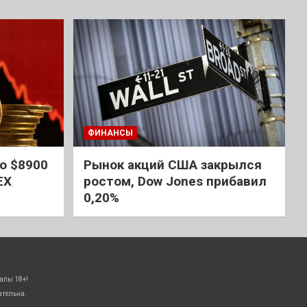
ФИНАНСЫ
о $8900
Рынок акций США закрылся
EX
ростом, Dow Jones прибавил
0,20%
алы 18+!
ательна.