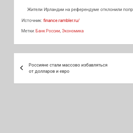
Жители Ирландии на референдуме отклонили попр
Источник:
finance.rambler.ru/
Метки:
Банк России
,
Экономика
Навигация
Россияне стали массово избавляться
по
от долларов и евро
записям