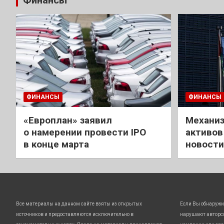
Финансы
ФИНАНСЫ
ФИНАНСЫ
«Европлан» заявил
Механиз
о намерении провести IPO
активов
в конце марта
новости
Все материалы на данном сайте взяты из открытых
Если Вы обнаружи
источников и предоставляются исключительно в
нарушают авторс