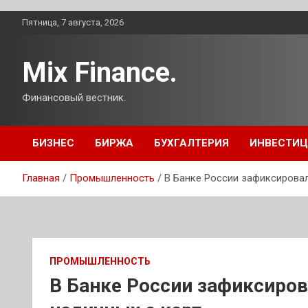
Перейти
Пятница, 7 августа, 2026
к
содержимому
Mix Finance.
Финансовый вестник.
БИЗНЕС
БИРЖА
БУХГАЛТЕРИЯ
ИНВЕСТИ
Главная
Промышленность
В Банке России зафиксировал
ПРОМЫШЛЕННОСТЬ
В Банке России зафиксиров