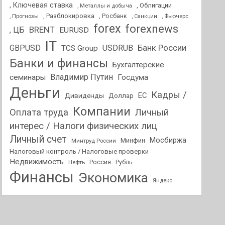
, Ключевая ставка
, Облигации
, Металлы и добыча
, Разблокировка
, Прогнозы
, Росбанк
, Фьючерс
, Санкции
forex
forexnews
BRENT
, ЦБ
EURUSD
IT
GBPUSD
USDRUB
Банк России
TCS Group
Банки и финансы
Бухгалтерские
Владимир Путин
семинары
Госдума
Деньги
Кадры /
ЕС
Дивиденды
Доллар
Компании
Оплата труда
Личный
интерес / Налоги физических лиц
Личный счет
Мосбиржа
Минфин
Минтруд России
Налоговый контроль / Налоговые проверки
Недвижимость
Россия
Нефть
Рубль
Финансы
Экономика
Яндекс