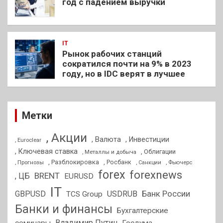
год с падением выручки
IT
Рынок рабочих станций
сократился почти на 9% в 2023
году, но в IDC верят в лучшее
Метки
, Акции
, Валюта
, Инвестиции
, Euroclear
, Ключевая ставка
, Облигации
, Металлы и добыча
, Разблокировка
, Прогнозы
, Росбанк
, Фьючерс
, Санкции
forex
forexnews
BRENT
, ЦБ
EURUSD
IT
GBPUSD
USDRUB
Банк России
TCS Group
Банки и финансы
Бухгалтерские
Владимир Путин
семинары
Госдума