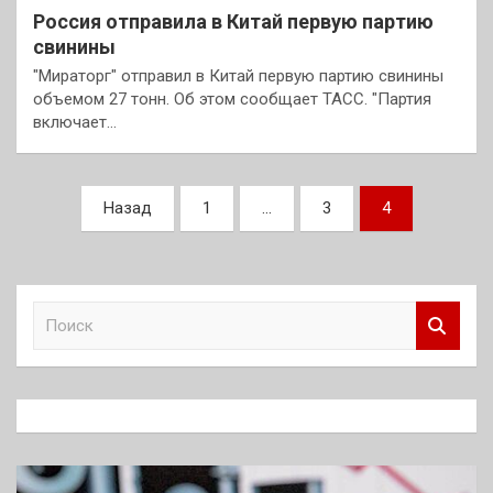
Россия отправила в Китай первую партию
свинины
"Мираторг" отправил в Китай первую партию свинины
объемом 27 тонн. Об этом сообщает ТАСС. "Партия
включает…
Пагинация
Назад
1
…
3
4
записей
П
о
и
с
к