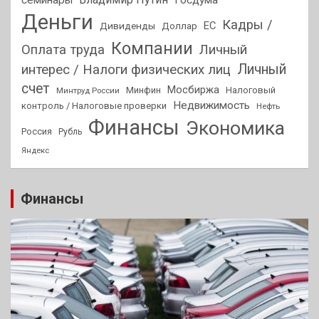
Деньги
Кадры /
ЕС
Дивиденды
Доллар
Компании
Оплата труда
Личный
Личный
интерес / Налоги физических лиц
счет
Мосбиржа
Минфин
Налоговый
Минтруд России
Недвижимость
контроль / Налоговые проверки
Нефть
Финансы
Экономика
Россия
Рубль
Яндекс
Финансы