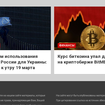
ФИНАНСЫ
м использования
Курс биткоина упал д
 России для Украины:
на криптобирже BitM
 к утру 19 марта
ли на нашем сайте материалы, которые
На сайте могут быть опубликованы матери
кие права, принадлежащие Вам, Вашей
При цитировании ссылка на источник обяз