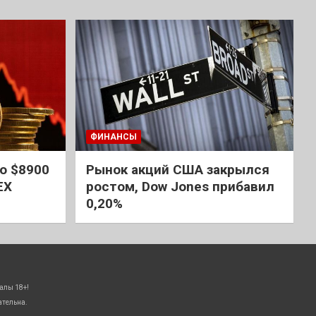
ФИНАНСЫ
о $8900
Рынок акций США закрылся
EX
ростом, Dow Jones прибавил
0,20%
алы 18+!
ательна.