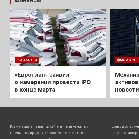
Финансы
ФИНАНСЫ
ФИНАНСЫ
«Европлан» заявил
Механиз
о намерении провести IPO
активов
в конце марта
новости
Все материалы на данном сайте взяты из открытых
Если Вы обнаружи
источников и предоставляются исключительно в
нарушают авторс