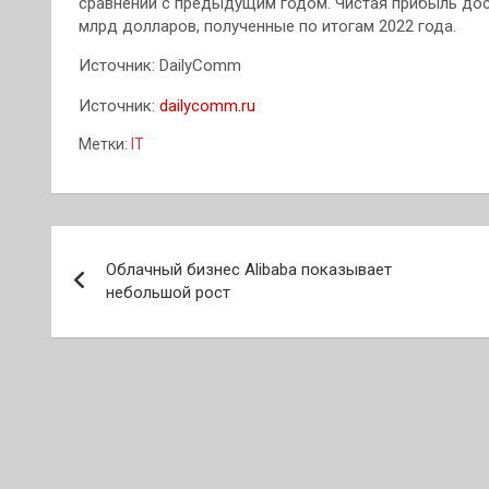
сравнении с предыдущим годом. Чистая прибыль дост
млрд долларов, полученные по итогам 2022 года.
Источник: DailyComm
Источник:
dailycomm.ru
Метки:
IT
Навигация
Облачный бизнес Alibaba показывает
по
небольшой рост
записям