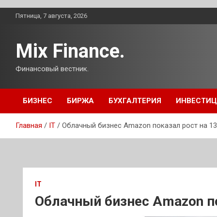
Перейти
Пятница, 7 августа, 2026
к
содержимому
Mix Finance.
Финансовый вестник.
БИЗНЕС
БИРЖА
БУХГАЛТЕРИЯ
ИНВЕСТИ
Главная
IT
Облачный бизнес Amazon показал рост на 1
IT
Облачный бизнес Amazon по