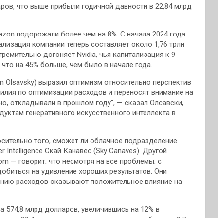
аров, что выше прибыли годичной давности в 22,84 млрд
zon подорожали более чем на 8%. С начала 2024 года
ализация компании теперь составляет около 1,76 трлн
емительно догоняет Nvidia, чья капитализация к 9
 что на 45% больше, чем было в начале года.
n Olsavsky) выразил оптимизм относительно перспектив
илия по оптимизации расходов и переносят внимание на
о, откладывали в прошлом году", — сказал Олсавски,
одуктам генеративного искусственного интеллекта в
сительно того, сможет ли облачное подразделение
r Intelligence Скай Канавес (Sky Canaves). Другой
com — говорит, что несмотря на все проблемы, с
обиться на удивление хороших результатов. Они
нию расходов оказывают положительное влияние на
а 574,8 млрд долларов, увеличившись на 12% в