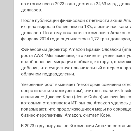
по итогам всего 2023 года достигла 24,63 млрд долл
долларов.
После публикации финансовой отчетности акции Ama
их цена выросла более чем на 13%, а рыночная капит
долларов. По этому показателю компанию Amazon стр
февраля 2024 года оценивается в 1,72 трлн долларов,
Финансовый директор Amazon Брайан Олсавски (Bria
роста AWS. "Мы замечаем, что клиенты уменьшают ус
возобновление миграции в облако, которую, возможн
добавив, что существует значительный интерес к пр
облачном подразделении.
Умеренный рост вызывает "некоторые сомнения отно
сопротивляться конкурентам", считает аналитик Inside
аналитик — Джесси Коэн (Jesse Cohen) из Investing.
которыми сталкивается ИТ-рынок, Amazon удалось д
показывают, что продолжающиеся меры по сокраще
бизнес-перспективы Amazon, считает Коэн.
В 2023 году выручка всей компании Amazon составил