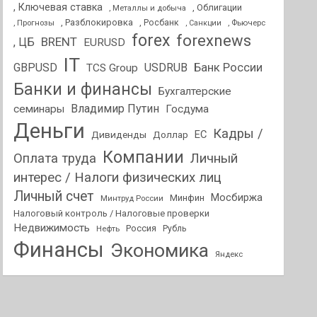
, Ключевая ставка
, Облигации
, Металлы и добыча
, Разблокировка
, Прогнозы
, Росбанк
, Фьючерс
, Санкции
forex
forexnews
BRENT
, ЦБ
EURUSD
IT
GBPUSD
USDRUB
Банк России
TCS Group
Банки и финансы
Бухгалтерские
Владимир Путин
семинары
Госдума
Деньги
Кадры /
ЕС
Дивиденды
Доллар
Компании
Оплата труда
Личный
интерес / Налоги физических лиц
Личный счет
Мосбиржа
Минфин
Минтруд России
Налоговый контроль / Налоговые проверки
Недвижимость
Россия
Нефть
Рубль
Финансы
Экономика
Яндекс