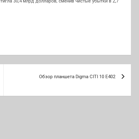
игла 30,4 млрд долларов, сменив чистые убытки в 2,7
Обзор планшета Digma CITI 10 E402