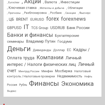
, Акции
, Валюта
, Инвестиции
, Euroclear
, Ключевая ставка
, Облигации
, Металлы и добыча
, Разблокировка
, Прогнозы
, Росбанк
, Фьючерс
, Санкции
forex
forexnews
BRENT
, ЦБ
EURUSD
IT
GBPUSD
USDRUB
Банк России
TCS Group
Банки и финансы
Бухгалтерские
Владимир Путин
семинары
Госдума
Деньги
Кадры /
ЕС
Дивиденды
Доллар
Компании
Оплата труда
Личный
Личный
интерес / Налоги физических лиц
счет
Мосбиржа
Минфин
Налоговый
Минтруд России
Недвижимость
контроль / Налоговые проверки
Нефть
Финансы
Экономика
Россия
Рубль
Яндекс