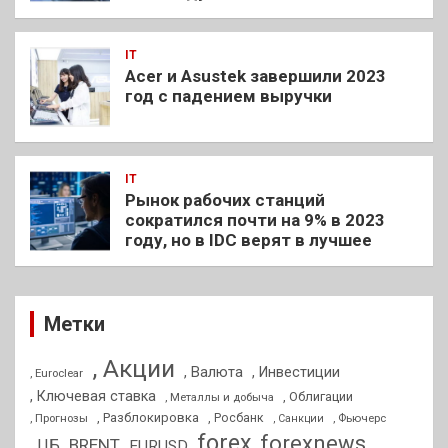
IT
Acer и Asustek завершили 2023
год с падением выручки
IT
Рынок рабочих станций
сократился почти на 9% в 2023
году, но в IDC верят в лучшее
Метки
, Акции
, Валюта
, Инвестиции
, Euroclear
, Ключевая ставка
, Облигации
, Металлы и добыча
, Разблокировка
, Прогнозы
, Росбанк
, Фьючерс
, Санкции
forex
forexnews
BRENT
, ЦБ
EURUSD