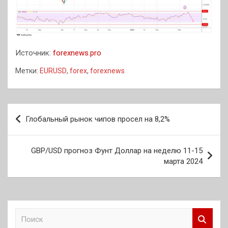
Источник:
forexnews.pro
Метки:
EURUSD
,
forex
,
forexnews
Навигация
Глобальный рынок чипов просел на 8,2%
по
записям
GBP/USD прогноз Фунт Доллар на неделю 11-15
марта 2024
П
о