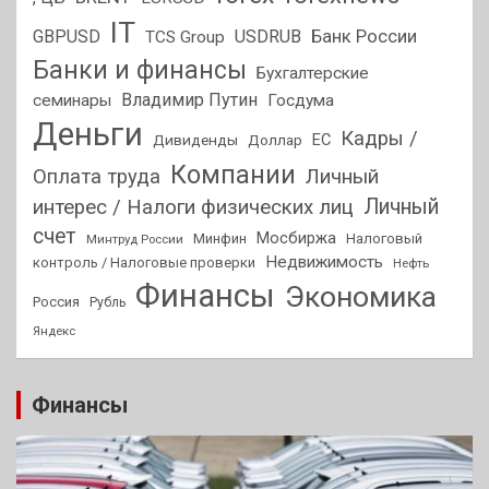
IT
GBPUSD
USDRUB
Банк России
TCS Group
Банки и финансы
Бухгалтерские
Владимир Путин
семинары
Госдума
Деньги
Кадры /
ЕС
Дивиденды
Доллар
Компании
Оплата труда
Личный
Личный
интерес / Налоги физических лиц
счет
Мосбиржа
Минфин
Налоговый
Минтруд России
Недвижимость
контроль / Налоговые проверки
Нефть
Финансы
Экономика
Россия
Рубль
Яндекс
Финансы