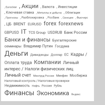
, Акции
, Валюта
, Инвестиции
, Euroclear
, Ключевая ставка
, Облигации
, Металлы и добыча
, Разблокировка
, Прогнозы
, Росбанк
, Фьючерс
, Санкции
forex
forexnews
BRENT
, ЦБ
EURUSD
IT
GBPUSD
USDRUB
Банк России
TCS Group
Банки и финансы
Бухгалтерские
Владимир Путин
семинары
Госдума
Деньги
Кадры /
ЕС
Дивиденды
Доллар
Компании
Оплата труда
Личный
интерес / Налоги физических лиц
Личный счет
Мосбиржа
Минфин
Минтруд России
Налоговый контроль / Налоговые проверки
Недвижимость
Россия
Нефть
Рубль
Финансы
Экономика
Яндекс