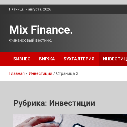
Перейти
Пятница, 7 августа, 2026
к
содержимому
Mix Finance.
Финансовый вестник.
БИЗНЕС
БИРЖА
БУХГАЛТЕРИЯ
ИНВЕСТИ
Главная
Инвестиции
Страница 2
Рубрика:
Инвестиции