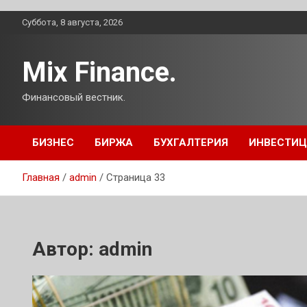
Перейти
Суббота, 8 августа, 2026
к
содержимому
Mix Finance.
Финансовый вестник.
БИЗНЕС
БИРЖА
БУХГАЛТЕРИЯ
ИНВЕСТИ
Главная
admin
Страница 33
Автор:
admin