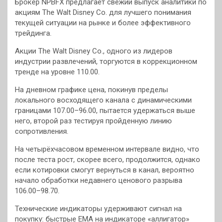
Брокер NPBFX предлагает свежий выпуск аналитики по
акциям The Walt Disney Co. для лучшего понимания
текущей ситуации на рынке и более эффективного
трейдинга.
Акции The Walt Disney Co., одного из лидеров
индустрии развлечений, торгуются в коррекционном
тренде на уровне 110.00.
На дневном графике цена, покинув пределы
локального восходящего канала с динамическими
границами 107.00–96.00, пытается удержаться выше
него, второй раз тестируя пройденную линию
сопротивления.
На четырёхчасовом временном интервале видно, что
после теста рост, скорее всего, продолжится, однако
если котировки смогут вернуться в канал, вероятно
начало обработки недавнего ценового разрыва
106.00–98.70.
Технические индикаторы удерживают сигнал на
покупку: быстрые ЕМА на индикаторе «аллигатор»