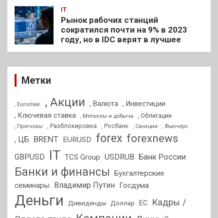
IT
Рынок рабочих станций
сократился почти на 9% в 2023
году, но в IDC верят в лучшее
Метки
, Акции
, Валюта
, Инвестиции
, Euroclear
, Ключевая ставка
, Облигации
, Металлы и добыча
, Разблокировка
, Прогнозы
, Росбанк
, Фьючерс
, Санкции
forex
forexnews
BRENT
, ЦБ
EURUSD
IT
GBPUSD
USDRUB
Банк России
TCS Group
Банки и финансы
Бухгалтерские
Владимир Путин
семинары
Госдума
Деньги
Кадры /
ЕС
Дивиденды
Доллар