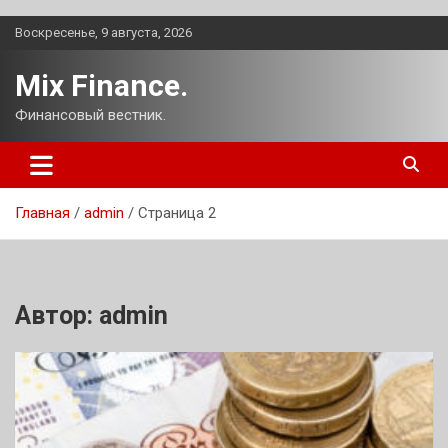
Перейти
Воскресенье, 9 августа, 2026
к
содержимому
Mix Finance.
Финансовый вестник.
Главная
admin
Страница 2
Автор:
admin