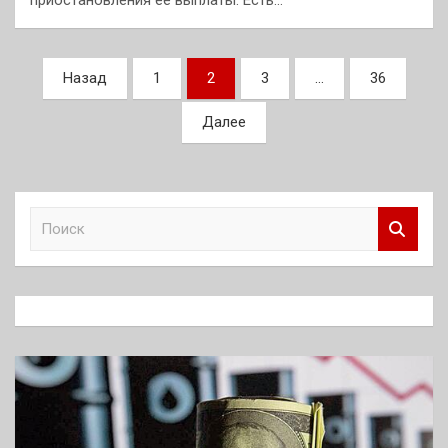
приостановления ее выплаты. Есть…
Пагинация
Назад
1
2
3
…
36
записей
Далее
П
о
и
с
к