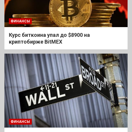
ФИНАНСЫ
Курс биткоина упал до $8900 на
криптобирже BitMEX
ФИНАНСЫ