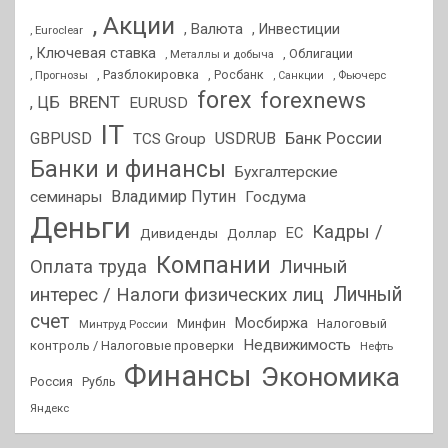
, Акции
, Валюта
, Инвестиции
, Euroclear
, Ключевая ставка
, Облигации
, Металлы и добыча
, Разблокировка
, Прогнозы
, Росбанк
, Фьючерс
, Санкции
forex
forexnews
BRENT
, ЦБ
EURUSD
IT
GBPUSD
USDRUB
Банк России
TCS Group
Банки и финансы
Бухгалтерские
Владимир Путин
семинары
Госдума
Деньги
Кадры /
ЕС
Дивиденды
Доллар
Компании
Оплата труда
Личный
Личный
интерес / Налоги физических лиц
счет
Мосбиржа
Минфин
Налоговый
Минтруд России
Недвижимость
контроль / Налоговые проверки
Нефть
Финансы
Экономика
Россия
Рубль
Яндекс