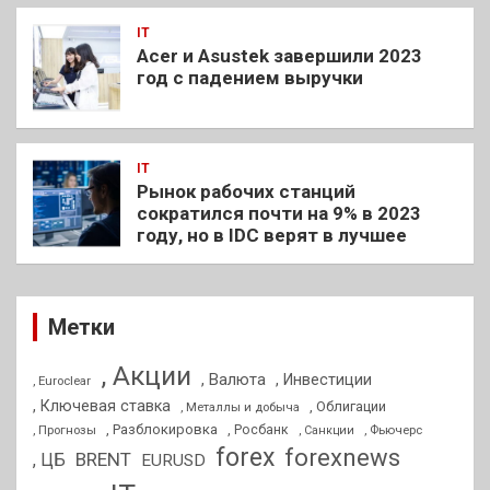
IT
Acer и Asustek завершили 2023
год с падением выручки
IT
Рынок рабочих станций
сократился почти на 9% в 2023
году, но в IDC верят в лучшее
Метки
, Акции
, Валюта
, Инвестиции
, Euroclear
, Ключевая ставка
, Облигации
, Металлы и добыча
, Разблокировка
, Прогнозы
, Росбанк
, Фьючерс
, Санкции
forex
forexnews
BRENT
, ЦБ
EURUSD