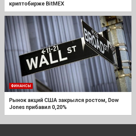
криптобирже BitMEX
ФИНАНСЫ
Рынок акций США закрылся ростом, Dow
Jones прибавил 0,20%