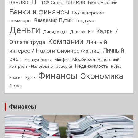
IT
GBPUSD
USDRUB
Банк России
TCS Group
Банки и финансы
Бухгалтерские
Владимир Путин
семинары
Госдума
Деньги
Кадры /
ЕС
Дивиденды
Доллар
Компании
Оплата труда
Личный
Личный
интерес / Налоги физических лиц
счет
Мосбиржа
Минфин
Налоговый
Минтруд России
Недвижимость
контроль / Налоговые проверки
Нефть
Финансы
Экономика
Россия
Рубль
Яндекс
Финансы