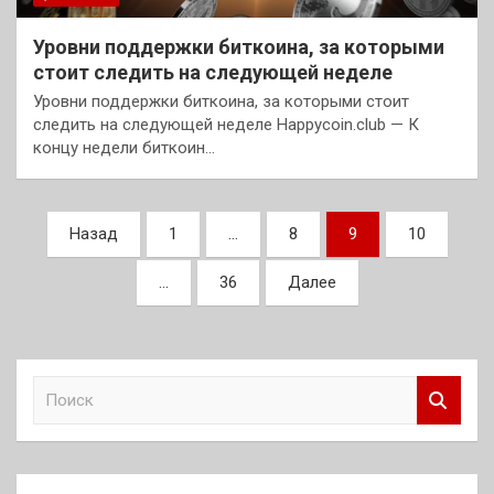
Уровни поддержки биткоина, за которыми
стоит следить на следующей неделе
Уровни поддержки биткоина, за которыми стоит
следить на следующей неделе Happycoin.club — К
концу недели биткоин…
Пагинация
Назад
1
…
8
9
10
записей
…
36
Далее
П
о
и
с
к