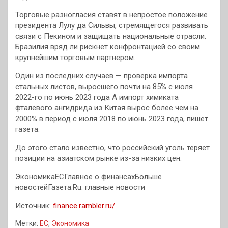
Торговые разногласия ставят в непростое положение
президента Лулу да Сильвы, стремящегося развивать
связи с Пекином и защищать национальные отрасли.
Бразилия вряд ли рискнет конфронтацией со своим
крупнейшим торговым партнером.
Один из последних случаев — проверка импорта
стальных листов, выросшего почти на 85% с июля
2022-го по июнь 2023 года А импорт химиката
фталевого ангидрида из Китая вырос более чем на
2000% в период с июля 2018 по июнь 2023 года, пишет
газета.
До этого стало известно, что российский уголь теряет
позиции на азиатском рынке из-за низких цен.
ЭкономикаЕСГлавное о финансахБольше
новостейГазета.Ru: главные новости
Источник:
finance.rambler.ru/
Метки:
ЕС
,
Экономика