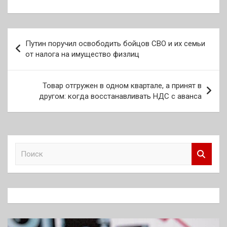
Навигация
Путин поручил освободить бойцов СВО и их семьи
по
от налога на имущество физлиц
записям
Товар отгружен в одном квартале, а принят в
другом: когда восстанавливать НДС с аванса
П
о
и
с
к