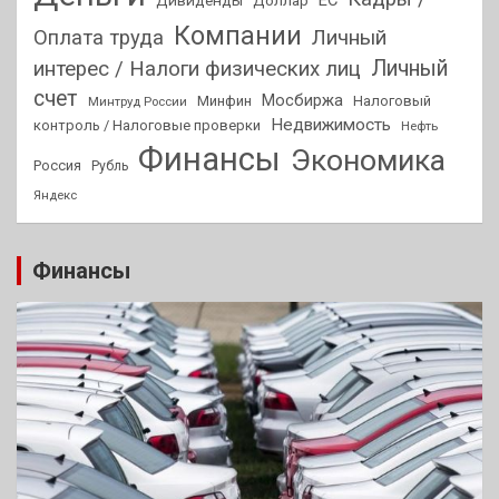
ЕС
Дивиденды
Доллар
Компании
Оплата труда
Личный
Личный
интерес / Налоги физических лиц
счет
Мосбиржа
Минфин
Налоговый
Минтруд России
Недвижимость
контроль / Налоговые проверки
Нефть
Финансы
Экономика
Россия
Рубль
Яндекс
Финансы