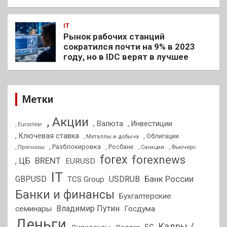
IT
Рынок рабочих станций
сократился почти на 9% в 2023
году, но в IDC верят в лучшее
Метки
, Акции
, Валюта
, Инвестиции
, Euroclear
, Ключевая ставка
, Облигации
, Металлы и добыча
, Разблокировка
, Прогнозы
, Росбанк
, Фьючерс
, Санкции
forex
forexnews
BRENT
, ЦБ
EURUSD
IT
GBPUSD
USDRUB
Банк России
TCS Group
Банки и финансы
Бухгалтерские
Владимир Путин
семинары
Госдума
Деньги
Кадры /