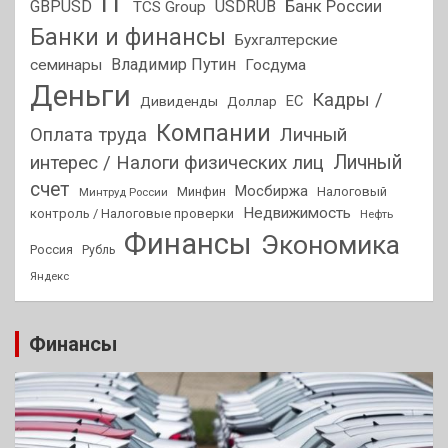
IT
GBPUSD
USDRUB
Банк России
TCS Group
Банки и финансы
Бухгалтерские
Владимир Путин
семинары
Госдума
Деньги
Кадры /
ЕС
Дивиденды
Доллар
Компании
Оплата труда
Личный
Личный
интерес / Налоги физических лиц
счет
Мосбиржа
Минфин
Налоговый
Минтруд России
Недвижимость
контроль / Налоговые проверки
Нефть
Финансы
Экономика
Россия
Рубль
Яндекс
Финансы