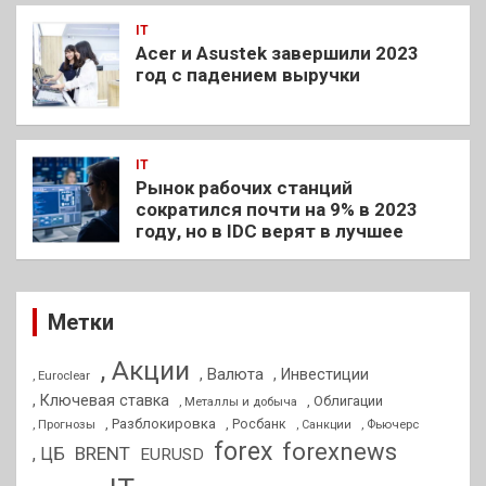
IT
Acer и Asustek завершили 2023
год с падением выручки
IT
Рынок рабочих станций
сократился почти на 9% в 2023
году, но в IDC верят в лучшее
Метки
, Акции
, Валюта
, Инвестиции
, Euroclear
, Ключевая ставка
, Облигации
, Металлы и добыча
, Разблокировка
, Прогнозы
, Росбанк
, Фьючерс
, Санкции
forex
forexnews
BRENT
, ЦБ
EURUSD