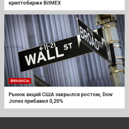
криптобирже BitMEX
ФИНАНСЫ
Рынок акций США закрылся ростом, Dow
Jones прибавил 0,20%