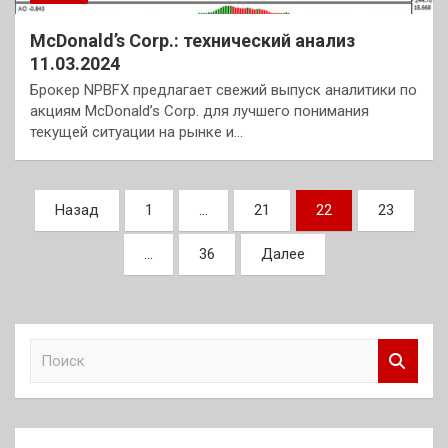
McDonald’s Corp.: технический анализ
11.03.2024
Брокер NPBFX предлагает свежий выпуск аналитики по
акциям McDonald’s Corp. для лучшего понимания
текущей ситуации на рынке и…
Пагинация
Назад
1
…
21
22
23
записей
…
36
Далее
П
о
и
с
к