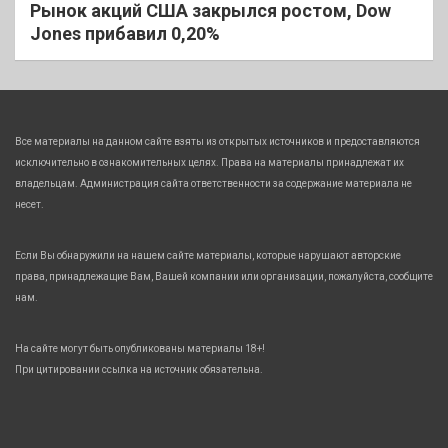
Рынок акций США закрылся ростом, Dow
Jones прибавил 0,20%
Все материалы на данном сайте взяты из открытых источников и предоставляются
исключительно в ознакомительных целях. Права на материалы принадлежат их
владельцам. Администрация сайта ответственности за содержание материала не
несет.
Если Вы обнаружили на нашем сайте материалы, которые нарушают авторские
права, принадлежащие Вам, Вашей компании или организации, пожалуйста, сообщите
нам.
На сайте могут быть опубликованы материалы 18+!
При цитировании ссылка на источник обязательна.