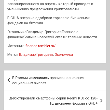
запланированного на апрель, который приведет к
уменьшению предложения криптовалюты.
В США впервые одобрили торговлю биржевыми
фондами на биткоин
ЭкономикаВладимир ГригорьевГлавное о
финансахБольше новостейLenta.ru: главные новости
Источник:
finance.rambler.ru/
Метки:
Владимир Григорьев
,
Экономика
Навигация
В России изменились правила назначения
по
социальных выплат
записям
Дебютировали смартфоны серии Redmi K50 со 120-
Гц дисплеем формата QHD+