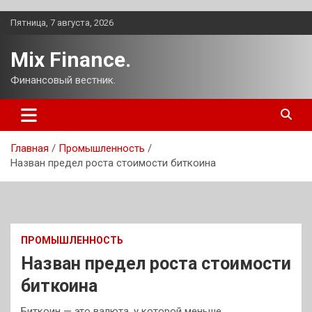
Перейти
Пятница, 7 августа, 2026
к
содержимому
Mix Finance.
Финансовый вестник.
Главная
Промышленность
Назван предел роста стоимости биткоина
ПРОМЫШЛЕННОСТЬ
Назван предел роста стоимости
биткоина
Биткоин — это валюта, у которой меньше