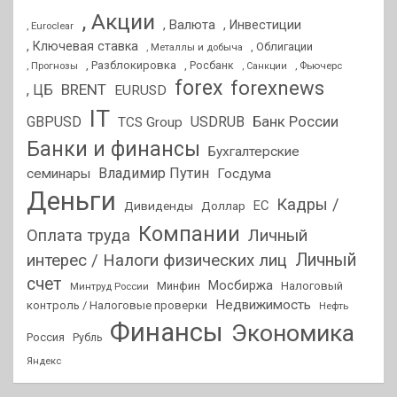
, Акции
, Валюта
, Инвестиции
, Euroclear
, Ключевая ставка
, Облигации
, Металлы и добыча
, Разблокировка
, Прогнозы
, Росбанк
, Фьючерс
, Санкции
forex
forexnews
BRENT
, ЦБ
EURUSD
IT
GBPUSD
USDRUB
Банк России
TCS Group
Банки и финансы
Бухгалтерские
Владимир Путин
семинары
Госдума
Деньги
Кадры /
ЕС
Дивиденды
Доллар
Компании
Оплата труда
Личный
Личный
интерес / Налоги физических лиц
счет
Мосбиржа
Минфин
Налоговый
Минтруд России
Недвижимость
контроль / Налоговые проверки
Нефть
Финансы
Экономика
Россия
Рубль
Яндекс