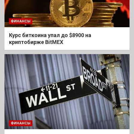
ФИНАНСЫ
Курс биткоина упал до $8900 на
криптобирже BitMEX
ФИНАНСЫ