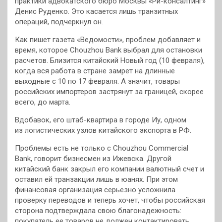
практики адвокатского бюро Москвы «Ри-консалтинг»
Денис Руденко. Это касается лишь транзитных
операций, подчеркнул он.
Как пишет газета «Ведомости», проблем добавляет и
время, которое Chouzhou Bank выбрал для остановки
расчетов. Близится китайский Новый год (10 февраля),
когда вся работа в стране замрет на длинные
выходные с 10 по 17 февраля. А значит, товары
российских импортеров застрянут за границей, скорее
всего, до марта.
Вдобавок, его штаб-квартира в городе Иу, одном
из логистических узлов китайского экспорта в РФ.
Проблемы есть не только с Chouzhou Commercial
Bank, говорит бизнесмен из Ижевска. Другой
китайский банк закрыл его компании валютный счет и
оставил ей транзакции лишь в юанях. При этом
финансовая организация серьезно усложнила
проверку переводов и теперь хочет, чтобы российская
сторона подтверждала свою благонадежность:
покупатель ее товаров не должен контактировать