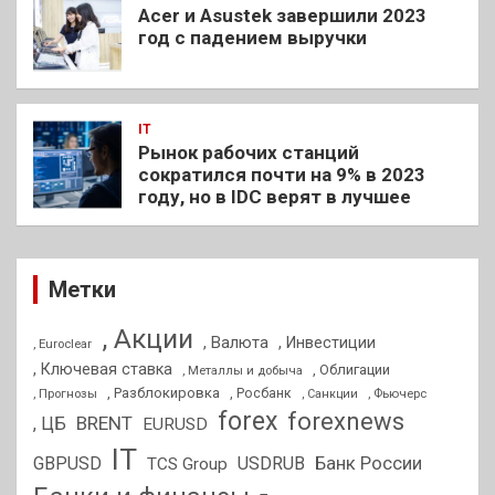
Acer и Asustek завершили 2023
год с падением выручки
IT
Рынок рабочих станций
сократился почти на 9% в 2023
году, но в IDC верят в лучшее
Метки
, Акции
, Валюта
, Инвестиции
, Euroclear
, Ключевая ставка
, Облигации
, Металлы и добыча
, Разблокировка
, Прогнозы
, Росбанк
, Фьючерс
, Санкции
forex
forexnews
BRENT
, ЦБ
EURUSD
IT
GBPUSD
USDRUB
Банк России
TCS Group