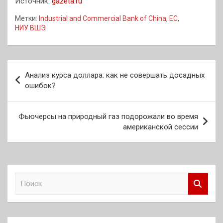
Источник:
gazeta.ru
Метки:
Industrial and Commercial Bank of China
,
ЕС
,
НИУ ВШЭ
Навигация
Анализ курса доллара: как не совершать досадных
по
ошибок?
записям
Фьючерсы на природный газ подорожали во время
американской сессии
П
о
и
с
к