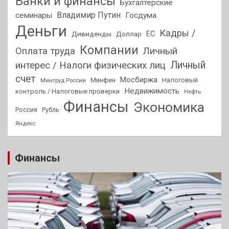
Банки и финансы
Бухгалтерские
Владимир Путин
семинары
Госдума
Деньги
Кадры /
ЕС
Дивиденды
Доллар
Компании
Оплата труда
Личный
Личный
интерес / Налоги физических лиц
счет
Мосбиржа
Минфин
Налоговый
Минтруд России
Недвижимость
контроль / Налоговые проверки
Нефть
Финансы
Экономика
Россия
Рубль
Яндекс
Финансы