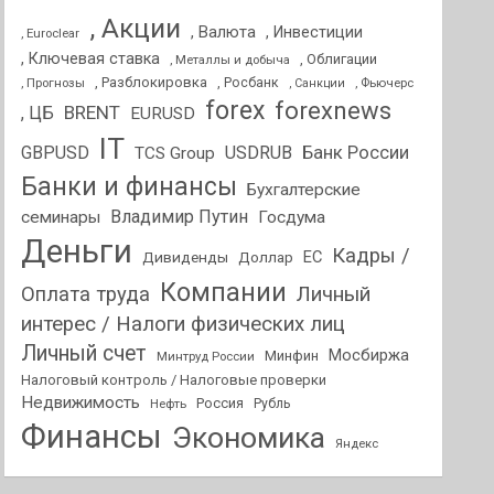
, Акции
, Валюта
, Инвестиции
, Euroclear
, Ключевая ставка
, Облигации
, Металлы и добыча
, Разблокировка
, Прогнозы
, Росбанк
, Фьючерс
, Санкции
forex
forexnews
BRENT
, ЦБ
EURUSD
IT
GBPUSD
USDRUB
Банк России
TCS Group
Банки и финансы
Бухгалтерские
Владимир Путин
семинары
Госдума
Деньги
Кадры /
ЕС
Дивиденды
Доллар
Компании
Оплата труда
Личный
интерес / Налоги физических лиц
Личный счет
Мосбиржа
Минфин
Минтруд России
Налоговый контроль / Налоговые проверки
Недвижимость
Россия
Нефть
Рубль
Финансы
Экономика
Яндекс