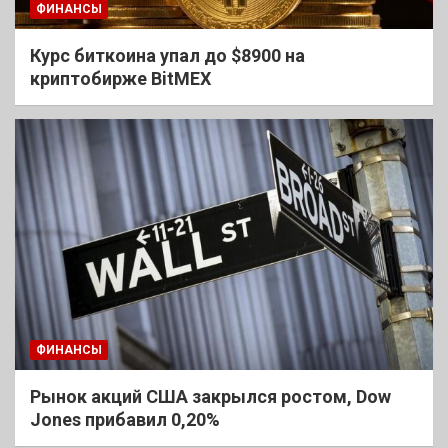
ФИНАНСЫ
Курс биткоина упал до $8900 на
криптобирже BitMEX
ФИНАНСЫ
Рынок акций США закрылся ростом, Dow
Jones прибавил 0,20%