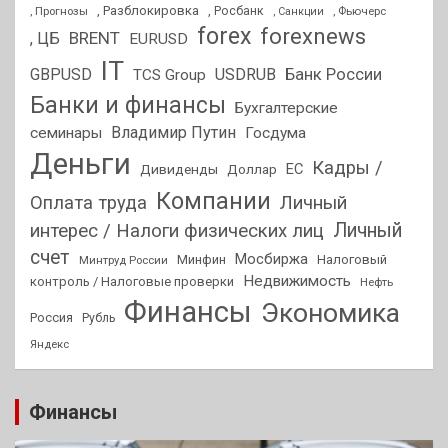
, Разблокировка
, Прогнозы
, Росбанк
, Фьючерс
, Санкции
forex
forexnews
BRENT
, ЦБ
EURUSD
IT
GBPUSD
USDRUB
Банк России
TCS Group
Банки и финансы
Бухгалтерские
Владимир Путин
семинары
Госдума
Деньги
Кадры /
ЕС
Дивиденды
Доллар
Компании
Оплата труда
Личный
Личный
интерес / Налоги физических лиц
счет
Мосбиржа
Минфин
Налоговый
Минтруд России
Недвижимость
контроль / Налоговые проверки
Нефть
Финансы
Экономика
Россия
Рубль
Яндекс
Финансы