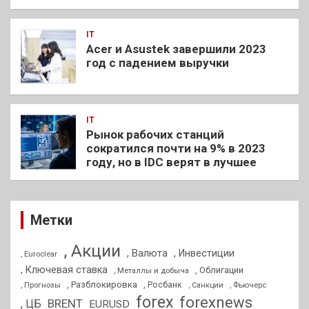
IT
Acer и Asustek завершили 2023
год с падением выручки
IT
Рынок рабочих станций
сократился почти на 9% в 2023
году, но в IDC верят в лучшее
Метки
, Акции
, Валюта
, Инвестиции
, Euroclear
, Ключевая ставка
, Облигации
, Металлы и добыча
, Разблокировка
, Прогнозы
, Росбанк
, Фьючерс
, Санкции
forex
forexnews
BRENT
, ЦБ
EURUSD