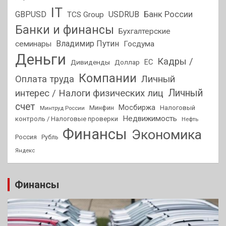
IT
GBPUSD
USDRUB
Банк России
TCS Group
Банки и финансы
Бухгалтерские
Владимир Путин
семинары
Госдума
Деньги
Кадры /
ЕС
Дивиденды
Доллар
Компании
Оплата труда
Личный
Личный
интерес / Налоги физических лиц
счет
Мосбиржа
Минфин
Налоговый
Минтруд России
Недвижимость
контроль / Налоговые проверки
Нефть
Финансы
Экономика
Россия
Рубль
Яндекс
Финансы