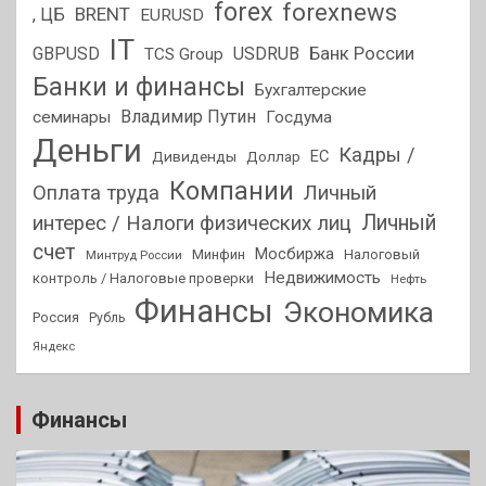
forex
forexnews
BRENT
, ЦБ
EURUSD
IT
GBPUSD
USDRUB
Банк России
TCS Group
Банки и финансы
Бухгалтерские
Владимир Путин
семинары
Госдума
Деньги
Кадры /
ЕС
Дивиденды
Доллар
Компании
Оплата труда
Личный
Личный
интерес / Налоги физических лиц
счет
Мосбиржа
Минфин
Налоговый
Минтруд России
Недвижимость
контроль / Налоговые проверки
Нефть
Финансы
Экономика
Россия
Рубль
Яндекс
Финансы