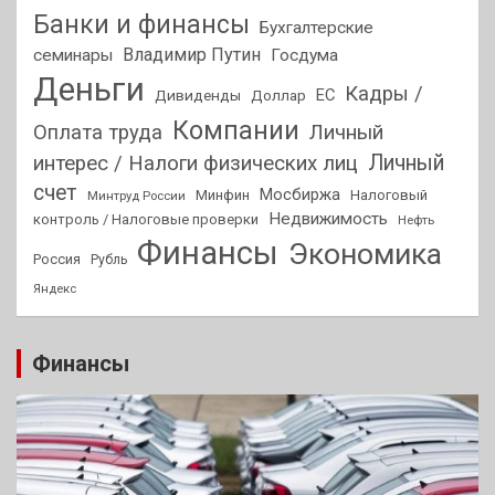
Банки и финансы
Бухгалтерские
Владимир Путин
семинары
Госдума
Деньги
Кадры /
ЕС
Дивиденды
Доллар
Компании
Оплата труда
Личный
Личный
интерес / Налоги физических лиц
счет
Мосбиржа
Минфин
Налоговый
Минтруд России
Недвижимость
контроль / Налоговые проверки
Нефть
Финансы
Экономика
Россия
Рубль
Яндекс
Финансы