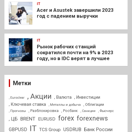
IT
Acer и Asustek завершили 2023
год с падением выручки
IT
Рынок рабочих станций
сократился почти на 9% в 2023
году, но в IDC верят в лучшее
Метки
, Акции
, Валюта
, Инвестиции
, Euroclear
, Ключевая ставка
, Облигации
, Металлы и добыча
, Разблокировка
, Прогнозы
, Росбанк
, Фьючерс
, Санкции
forex
forexnews
BRENT
, ЦБ
EURUSD
IT
GBPUSD
USDRUB
Банк России
TCS Group