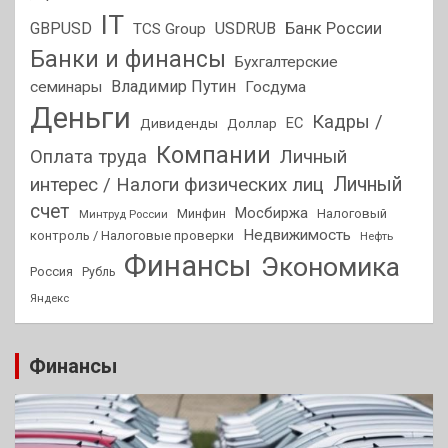
IT
GBPUSD
USDRUB
Банк России
TCS Group
Банки и финансы
Бухгалтерские
Владимир Путин
семинары
Госдума
Деньги
Кадры /
ЕС
Дивиденды
Доллар
Компании
Оплата труда
Личный
Личный
интерес / Налоги физических лиц
счет
Мосбиржа
Минфин
Налоговый
Минтруд России
Недвижимость
контроль / Налоговые проверки
Нефть
Финансы
Экономика
Россия
Рубль
Яндекс
Финансы