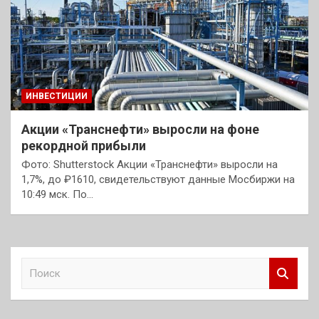
ИНВЕСТИЦИИ
Акции «Транснефти» выросли на фоне
рекордной прибыли
Фото: Shutterstock Акции «Транснефти» выросли на
1,7%, до ₽1610, свидетельствуют данные Мосбиржи на
10:49 мск. По…
П
о
и
с