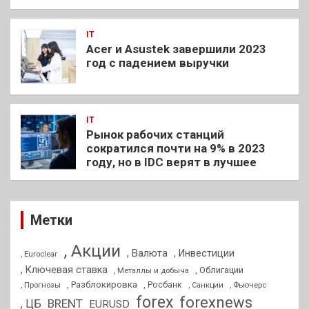
IT
Acer и Asustek завершили 2023
год с падением выручки
IT
Рынок рабочих станций
сократился почти на 9% в 2023
году, но в IDC верят в лучшее
Метки
, Акции
, Валюта
, Инвестиции
, Euroclear
, Ключевая ставка
, Облигации
, Металлы и добыча
, Разблокировка
, Прогнозы
, Росбанк
, Фьючерс
, Санкции
forex
forexnews
BRENT
, ЦБ
EURUSD