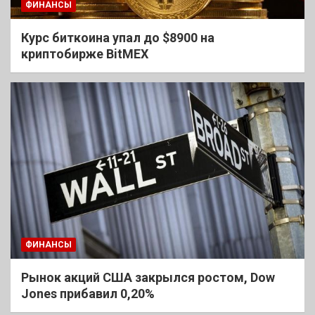
ФИНАНСЫ
Курс биткоина упал до $8900 на
криптобирже BitMEX
ФИНАНСЫ
Рынок акций США закрылся ростом, Dow
Jones прибавил 0,20%