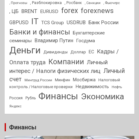
, Разблокировка
, Прогнозы
, Росбанк
, Фьючерс
, Санкции
forex
forexnews
BRENT
, ЦБ
EURUSD
IT
GBPUSD
USDRUB
Банк России
TCS Group
Банки и финансы
Бухгалтерские
Владимир Путин
семинары
Госдума
Деньги
Кадры /
ЕС
Дивиденды
Доллар
Компании
Оплата труда
Личный
Личный
интерес / Налоги физических лиц
счет
Мосбиржа
Минфин
Налоговый
Минтруд России
Недвижимость
контроль / Налоговые проверки
Нефть
Финансы
Экономика
Россия
Рубль
Яндекс
Финансы