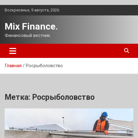
Перейти
Воскресенье, 9 августа, 2026
к
содержимому
Mix Finance.
Финансовый вестник.
Главная
Росрыболовство
Метка:
Росрыболовство