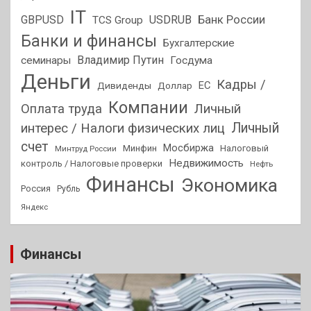
IT
GBPUSD
USDRUB
Банк России
TCS Group
Банки и финансы
Бухгалтерские
Владимир Путин
семинары
Госдума
Деньги
Кадры /
ЕС
Дивиденды
Доллар
Компании
Оплата труда
Личный
Личный
интерес / Налоги физических лиц
счет
Мосбиржа
Минфин
Налоговый
Минтруд России
Недвижимость
контроль / Налоговые проверки
Нефть
Финансы
Экономика
Россия
Рубль
Яндекс
Финансы