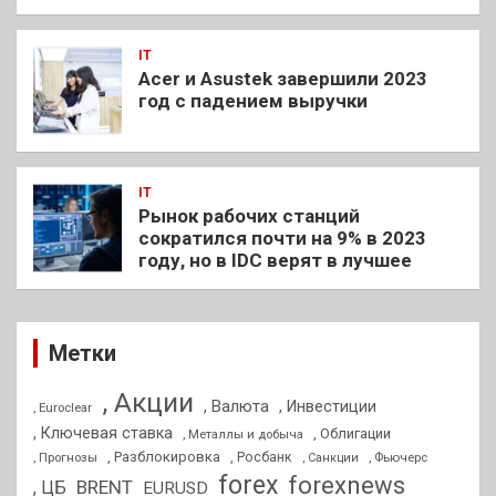
IT
Acer и Asustek завершили 2023
год с падением выручки
IT
Рынок рабочих станций
сократился почти на 9% в 2023
году, но в IDC верят в лучшее
Метки
, Акции
, Валюта
, Инвестиции
, Euroclear
, Ключевая ставка
, Облигации
, Металлы и добыча
, Разблокировка
, Прогнозы
, Росбанк
, Фьючерс
, Санкции
forex
forexnews
BRENT
, ЦБ
EURUSD