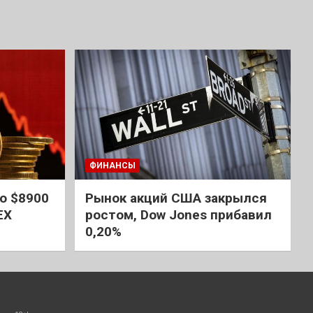
ФИНАНСЫ
о $8900
Рынок акций США закрылся
EX
ростом, Dow Jones прибавил
0,20%