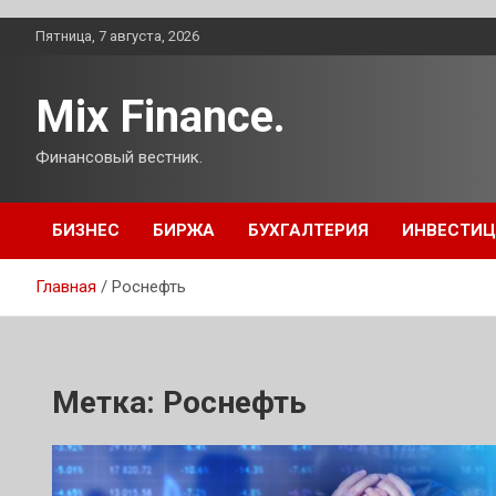
Перейти
Пятница, 7 августа, 2026
к
содержимому
Mix Finance.
Финансовый вестник.
БИЗНЕС
БИРЖА
БУХГАЛТЕРИЯ
ИНВЕСТИ
Главная
Роснефть
Метка:
Роснефть