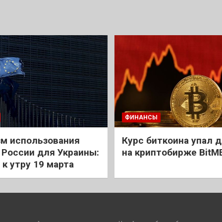
ФИНАНСЫ
м использования
Курс биткоина упал д
 России для Украины:
на криптобирже BitM
 к утру 19 марта