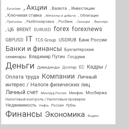
, Акции
, Валюта
, Инвестиции
, Euroclear
, Ключевая ставка
, Облигации
, Металлы и добыча
, Разблокировка
, Прогнозы
, Росбанк
, Фьючерс
, Санкции
forex
forexnews
BRENT
, ЦБ
EURUSD
IT
GBPUSD
USDRUB
Банк России
TCS Group
Банки и финансы
Бухгалтерские
Владимир Путин
семинары
Госдума
Деньги
Кадры /
ЕС
Дивиденды
Доллар
Компании
Оплата труда
Личный
интерес / Налоги физических лиц
Личный счет
Мосбиржа
Минфин
Минтруд России
Налоговый контроль / Налоговые проверки
Недвижимость
Россия
Нефть
Рубль
Финансы
Экономика
Яндекс