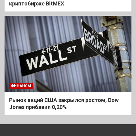
криптобирже BitMEX
ФИНАНСЫ
Рынок акций США закрылся ростом, Dow
Jones прибавил 0,20%