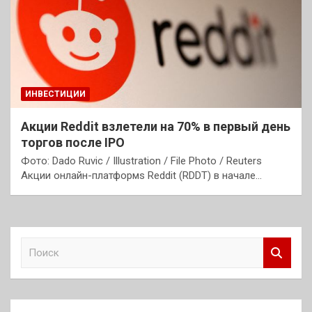
ИНВЕСТИЦИИ
Акции Reddit взлетели на 70% в первый день
торгов после IPO
Фото: Dado Ruvic / Illustration / File Photo / Reuters
Акции онлайн-платформs Reddit (RDDT) в начале…
П
о
и
с
к