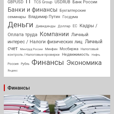
IT
GBPUSD
USDRUB
Банк России
TCS Group
Банки и финансы
Бухгалтерские
Владимир Путин
семинары
Госдума
Деньги
Кадры /
ЕС
Дивиденды
Доллар
Компании
Оплата труда
Личный
Личный
интерес / Налоги физических лиц
счет
Мосбиржа
Минфин
Налоговый
Минтруд России
Недвижимость
контроль / Налоговые проверки
Нефть
Финансы
Экономика
Россия
Рубль
Яндекс
Финансы