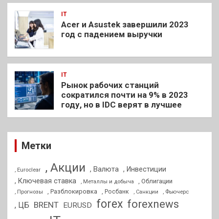
IT
Acer и Asustek завершили 2023
год с падением выручки
IT
Рынок рабочих станций
сократился почти на 9% в 2023
году, но в IDC верят в лучшее
Метки
, Акции
, Валюта
, Инвестиции
, Euroclear
, Ключевая ставка
, Облигации
, Металлы и добыча
, Разблокировка
, Прогнозы
, Росбанк
, Фьючерс
, Санкции
forex
forexnews
BRENT
, ЦБ
EURUSD