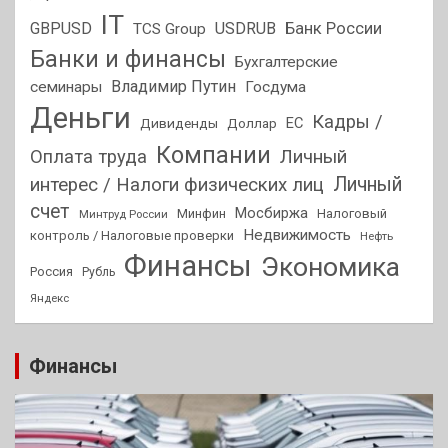
IT
GBPUSD
USDRUB
Банк России
TCS Group
Банки и финансы
Бухгалтерские
Владимир Путин
семинары
Госдума
Деньги
Кадры /
ЕС
Дивиденды
Доллар
Компании
Оплата труда
Личный
Личный
интерес / Налоги физических лиц
счет
Мосбиржа
Минфин
Налоговый
Минтруд России
Недвижимость
контроль / Налоговые проверки
Нефть
Финансы
Экономика
Россия
Рубль
Яндекс
Финансы