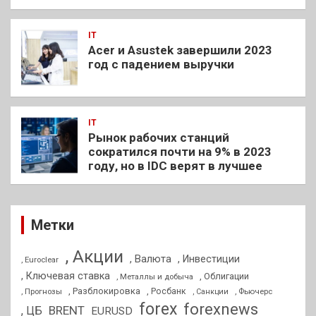
IT
Acer и Asustek завершили 2023
год с падением выручки
IT
Рынок рабочих станций
сократился почти на 9% в 2023
году, но в IDC верят в лучшее
Метки
, Акции
, Валюта
, Инвестиции
, Euroclear
, Ключевая ставка
, Облигации
, Металлы и добыча
, Разблокировка
, Прогнозы
, Росбанк
, Фьючерс
, Санкции
forex
forexnews
BRENT
, ЦБ
EURUSD