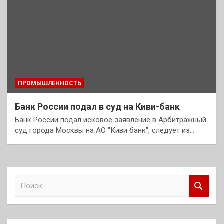
ПРОМЫШЛЕННОСТЬ
Банк России подал в суд на Киви-банк
Банк России подал исковое заявление в Арбитражный
суд города Москвы на АО "Киви банк", следует из…
П
о
и
с
к