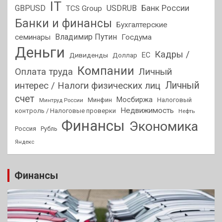
IT
GBPUSD
USDRUB
Банк России
TCS Group
Банки и финансы
Бухгалтерские
Владимир Путин
семинары
Госдума
Деньги
Кадры /
ЕС
Дивиденды
Доллар
Компании
Оплата труда
Личный
Личный
интерес / Налоги физических лиц
счет
Мосбиржа
Минфин
Налоговый
Минтруд России
Недвижимость
контроль / Налоговые проверки
Нефть
Финансы
Экономика
Россия
Рубль
Яндекс
Финансы