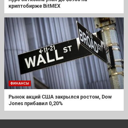
криптобирже BitMEX
ФИНАНСЫ
Рынок акций США закрылся ростом, Dow
Jones прибавил 0,20%