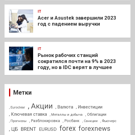
IT
Acer и Asustek завершили 2023
год с падением выручки
IT
Рынок рабочих станций
сократился почти на 9% в 2023
году, но в IDC верят в лучшее
Метки
, Акции
, Валюта
, Инвестиции
, Euroclear
, Ключевая ставка
, Облигации
, Металлы и добыча
, Разблокировка
, Прогнозы
, Росбанк
, Фьючерс
, Санкции
forex
forexnews
BRENT
, ЦБ
EURUSD