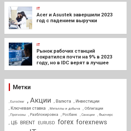
IT
Acer и Asustek завершили 2023
год с падением выручки
IT
Рынок рабочих станций
сократился почти на 9% в 2023
году, но в IDC верят в лучшее
Метки
, Акции
, Валюта
, Инвестиции
, Euroclear
, Ключевая ставка
, Облигации
, Металлы и добыча
, Разблокировка
, Прогнозы
, Росбанк
, Фьючерс
, Санкции
forex
forexnews
BRENT
, ЦБ
EURUSD