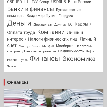
IT
GBPUSD
USDRUB
Банк России
TCS Group
Банки и финансы
Бухгалтерские
Владимир Путин
семинары
Госдума
Деньги
Кадры /
ЕС
Дивиденды
Доллар
Компании
Оплата труда
Личный
Личный
интерес / Налоги физических лиц
счет
Мосбиржа
Минфин
Налоговый
Минтруд России
Недвижимость
контроль / Налоговые проверки
Нефть
Финансы
Экономика
Россия
Рубль
Яндекс
Финансы