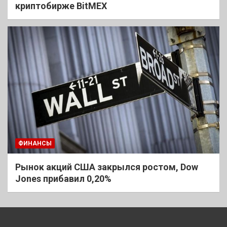
криптобирже BitMEX
ФИНАНСЫ
Рынок акций США закрылся ростом, Dow
Jones прибавил 0,20%