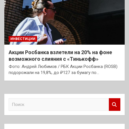
ИНВЕСТИЦИИ
Акции Росбанка взлетели на 20% на фоне
возможного слияния с «Tинькофф»
Фото: Андрей Любимов / РБК Акции Росбанка (ROSB)
подорожали на 19,8%, до ₽127 за бумагу по…
П
о
и
с
к