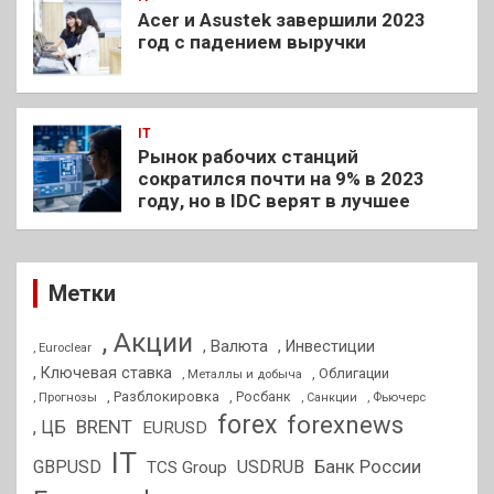
Acer и Asustek завершили 2023
год с падением выручки
IT
Рынок рабочих станций
сократился почти на 9% в 2023
году, но в IDC верят в лучшее
Метки
, Акции
, Валюта
, Инвестиции
, Euroclear
, Ключевая ставка
, Облигации
, Металлы и добыча
, Разблокировка
, Прогнозы
, Росбанк
, Фьючерс
, Санкции
forex
forexnews
BRENT
, ЦБ
EURUSD
IT
GBPUSD
USDRUB
Банк России
TCS Group