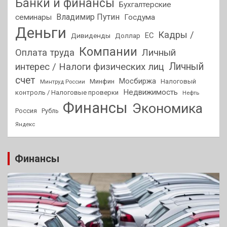
Банки и финансы
Бухгалтерские
Владимир Путин
семинары
Госдума
Деньги
Кадры /
ЕС
Дивиденды
Доллар
Компании
Оплата труда
Личный
Личный
интерес / Налоги физических лиц
счет
Мосбиржа
Минфин
Налоговый
Минтруд России
Недвижимость
контроль / Налоговые проверки
Нефть
Финансы
Экономика
Россия
Рубль
Яндекс
Финансы