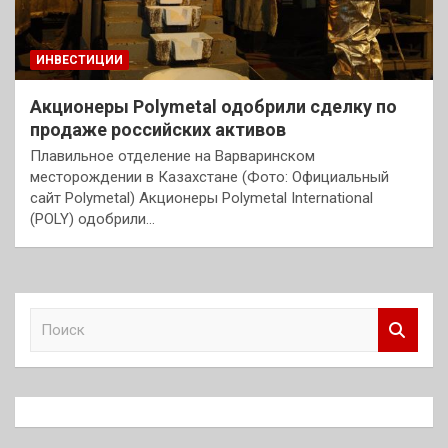
ИНВЕСТИЦИИ
Акционеры Polymetal одобрили сделку по
продаже российских активов
Плавильное отделение на Варваринском
месторождении в Казахстане (Фото: Официальный
сайт Polymetal) Акционеры Polymetal International
(POLY) одобрили…
П
о
и
с
к