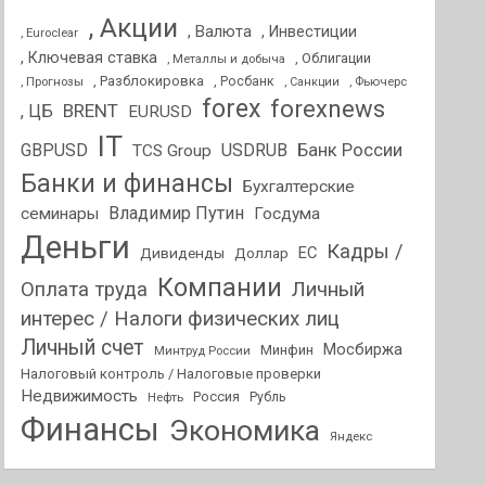
, Акции
, Валюта
, Инвестиции
, Euroclear
, Ключевая ставка
, Облигации
, Металлы и добыча
, Разблокировка
, Прогнозы
, Росбанк
, Фьючерс
, Санкции
forex
forexnews
BRENT
, ЦБ
EURUSD
IT
GBPUSD
USDRUB
Банк России
TCS Group
Банки и финансы
Бухгалтерские
Владимир Путин
семинары
Госдума
Деньги
Кадры /
ЕС
Дивиденды
Доллар
Компании
Оплата труда
Личный
интерес / Налоги физических лиц
Личный счет
Мосбиржа
Минфин
Минтруд России
Налоговый контроль / Налоговые проверки
Недвижимость
Россия
Нефть
Рубль
Финансы
Экономика
Яндекс