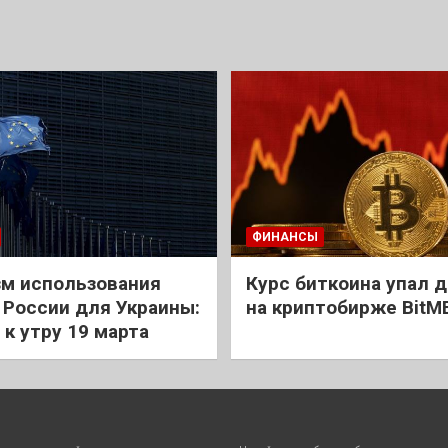
ФИНАНСЫ
м использования
Курс биткоина упал д
 России для Украины:
на криптобирже BitM
 к утру 19 марта