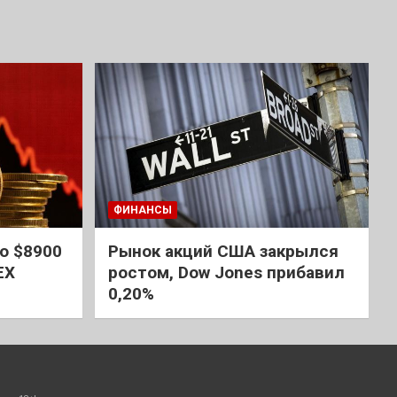
ФИНАНСЫ
о $8900
Рынок акций США закрылся
EX
ростом, Dow Jones прибавил
0,20%