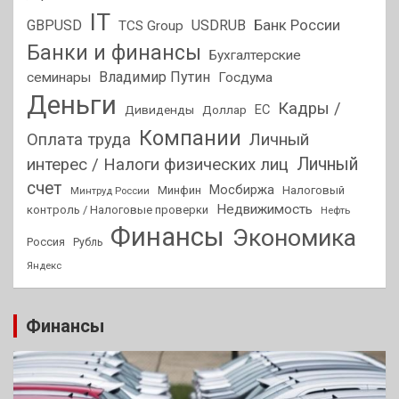
IT
GBPUSD
USDRUB
Банк России
TCS Group
Банки и финансы
Бухгалтерские
Владимир Путин
семинары
Госдума
Деньги
Кадры /
ЕС
Дивиденды
Доллар
Компании
Оплата труда
Личный
Личный
интерес / Налоги физических лиц
счет
Мосбиржа
Минфин
Налоговый
Минтруд России
Недвижимость
контроль / Налоговые проверки
Нефть
Финансы
Экономика
Россия
Рубль
Яндекс
Финансы