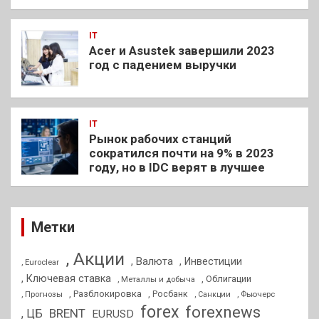
IT
Acer и Asustek завершили 2023
год с падением выручки
IT
Рынок рабочих станций
сократился почти на 9% в 2023
году, но в IDC верят в лучшее
Метки
, Акции
, Валюта
, Инвестиции
, Euroclear
, Ключевая ставка
, Облигации
, Металлы и добыча
, Разблокировка
, Прогнозы
, Росбанк
, Фьючерс
, Санкции
forex
forexnews
BRENT
, ЦБ
EURUSD