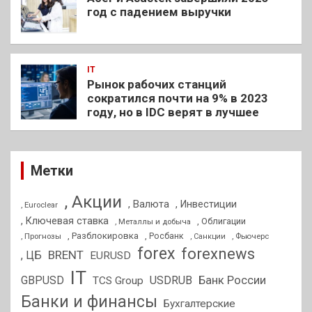
год с падением выручки
IT
Рынок рабочих станций
сократился почти на 9% в 2023
году, но в IDC верят в лучшее
Метки
, Акции
, Валюта
, Инвестиции
, Euroclear
, Ключевая ставка
, Облигации
, Металлы и добыча
, Разблокировка
, Прогнозы
, Росбанк
, Фьючерс
, Санкции
forex
forexnews
BRENT
, ЦБ
EURUSD
IT
GBPUSD
USDRUB
Банк России
TCS Group
Банки и финансы
Бухгалтерские