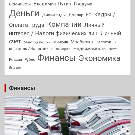
Владимир Путин
семинары
Госдума
Деньги
Кадры /
ЕС
Дивиденды
Доллар
Компании
Оплата труда
Личный
Личный
интерес / Налоги физических лиц
счет
Мосбиржа
Минфин
Налоговый
Минтруд России
Недвижимость
контроль / Налоговые проверки
Нефть
Финансы
Экономика
Россия
Рубль
Яндекс
Финансы