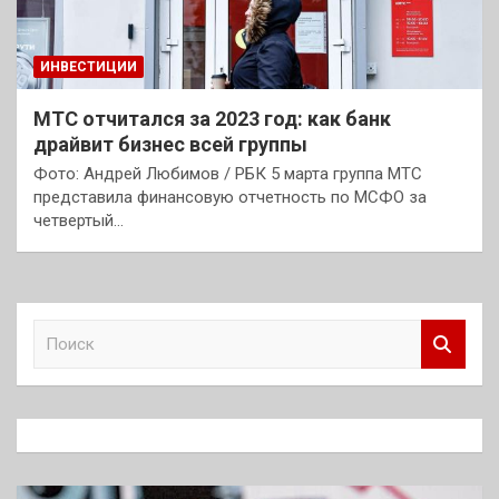
ИНВЕСТИЦИИ
МТС отчитался за 2023 год: как банк
драйвит бизнес всей группы
Фото: Андрей Любимов / РБК 5 марта группа МТС
представила финансовую отчетность по МСФО за
четвертый…
П
о
и
с
к