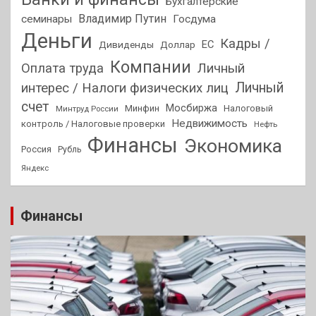
Бухгалтерские
Владимир Путин
семинары
Госдума
Деньги
Кадры /
ЕС
Дивиденды
Доллар
Компании
Оплата труда
Личный
Личный
интерес / Налоги физических лиц
счет
Мосбиржа
Минфин
Налоговый
Минтруд России
Недвижимость
контроль / Налоговые проверки
Нефть
Финансы
Экономика
Россия
Рубль
Яндекс
Финансы