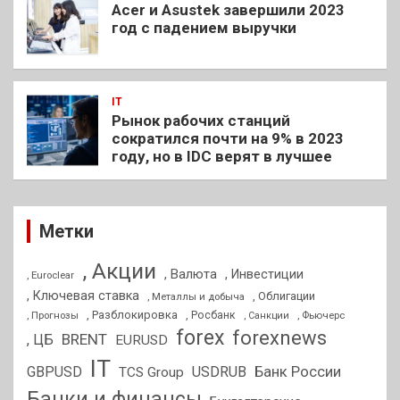
Acer и Asustek завершили 2023
год с падением выручки
IT
Рынок рабочих станций
сократился почти на 9% в 2023
году, но в IDC верят в лучшее
Метки
, Акции
, Валюта
, Инвестиции
, Euroclear
, Ключевая ставка
, Облигации
, Металлы и добыча
, Разблокировка
, Прогнозы
, Росбанк
, Фьючерс
, Санкции
forex
forexnews
BRENT
, ЦБ
EURUSD
IT
GBPUSD
USDRUB
Банк России
TCS Group
Банки и финансы