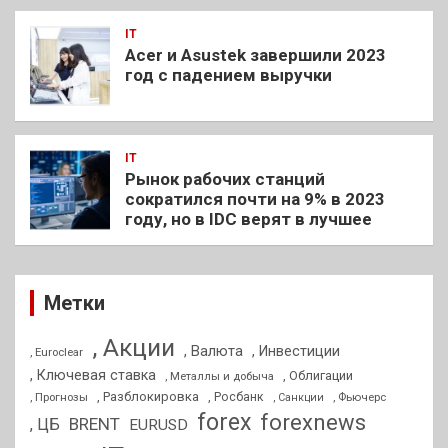
IT
Acer и Asustek завершили 2023
год с падением выручки
IT
Рынок рабочих станций
сократился почти на 9% в 2023
году, но в IDC верят в лучшее
Метки
, Акции
, Валюта
, Инвестиции
, Euroclear
, Ключевая ставка
, Облигации
, Металлы и добыча
, Разблокировка
, Прогнозы
, Росбанк
, Фьючерс
, Санкции
forex
forexnews
BRENT
, ЦБ
EURUSD