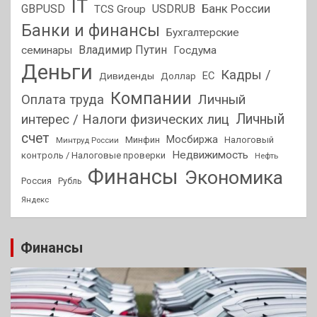
IT
GBPUSD
USDRUB
Банк России
TCS Group
Банки и финансы
Бухгалтерские
Владимир Путин
семинары
Госдума
Деньги
Кадры /
ЕС
Дивиденды
Доллар
Компании
Оплата труда
Личный
Личный
интерес / Налоги физических лиц
счет
Мосбиржа
Минфин
Налоговый
Минтруд России
Недвижимость
контроль / Налоговые проверки
Нефть
Финансы
Экономика
Россия
Рубль
Яндекс
Финансы