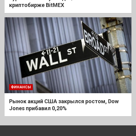
криптобирже BitMEX
ФИНАНСЫ
Рынок акций США закрылся ростом, Dow
Jones прибавил 0,20%