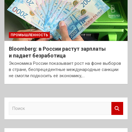
ПРОМЫШЛЕННОСТЬ
Bloomberg: в России растут зарплаты
и падает безработица
Экономика России показывает рост на фоне выборов
в стране, беспрецедентные международные санкции
не смогли подкосить её экономику,…
П
о
и
с
к