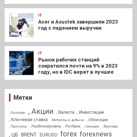
IT
Acer и Asustek завершили 2023
год с падением выручки
IT
Рынок рабочих станций
сократился почти на 9% в 2023
году, но в IDC верят в лучшее
Метки
, Акции
, Валюта
, Инвестиции
, Euroclear
, Ключевая ставка
, Облигации
, Металлы и добыча
, Разблокировка
, Прогнозы
, Росбанк
, Фьючерс
, Санкции
forex
forexnews
BRENT
, ЦБ
EURUSD