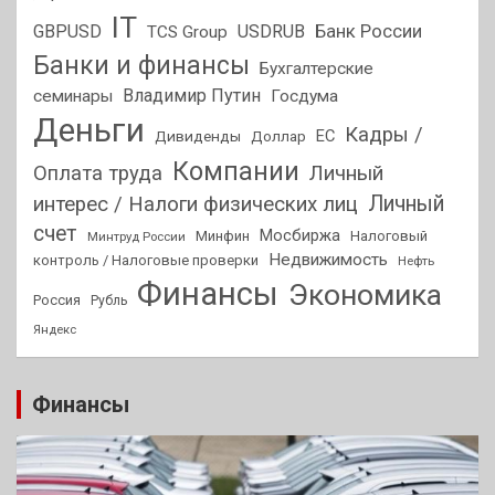
IT
GBPUSD
USDRUB
Банк России
TCS Group
Банки и финансы
Бухгалтерские
Владимир Путин
семинары
Госдума
Деньги
Кадры /
ЕС
Дивиденды
Доллар
Компании
Оплата труда
Личный
Личный
интерес / Налоги физических лиц
счет
Мосбиржа
Минфин
Налоговый
Минтруд России
Недвижимость
контроль / Налоговые проверки
Нефть
Финансы
Экономика
Россия
Рубль
Яндекс
Финансы