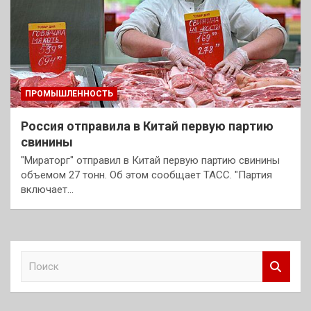
ПРОМЫШЛЕННОСТЬ
Россия отправила в Китай первую партию
свинины
"Мираторг" отправил в Китай первую партию свинины
объемом 27 тонн. Об этом сообщает ТАСС. "Партия
включает…
П
о
и
с