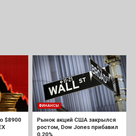
ФИНАНСЫ
о $8900
Рынок акций США закрылся
EX
ростом, Dow Jones прибавил
0,20%