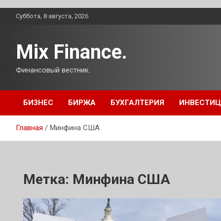
Перейти
Суббота, 8 августа, 2026
к
содержимому
Mix Finance.
Финансовый вестник.
БИЗНЕС
БИРЖА
БУХГАЛТЕРИЯ
ИНВЕСТИ
Главная
Минфина США
Метка:
Минфина США