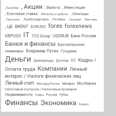
, Акции
, Валюта
, Инвестиции
, Euroclear
, Ключевая ставка
, Облигации
, Металлы и добыча
, Разблокировка
, Прогнозы
, Росбанк
, Фьючерс
, Санкции
forex
forexnews
BRENT
, ЦБ
EURUSD
IT
GBPUSD
USDRUB
Банк России
TCS Group
Банки и финансы
Бухгалтерские
Владимир Путин
семинары
Госдума
Деньги
Кадры /
ЕС
Дивиденды
Доллар
Компании
Оплата труда
Личный
интерес / Налоги физических лиц
Личный счет
Мосбиржа
Минфин
Минтруд России
Налоговый контроль / Налоговые проверки
Недвижимость
Россия
Нефть
Рубль
Финансы
Экономика
Яндекс