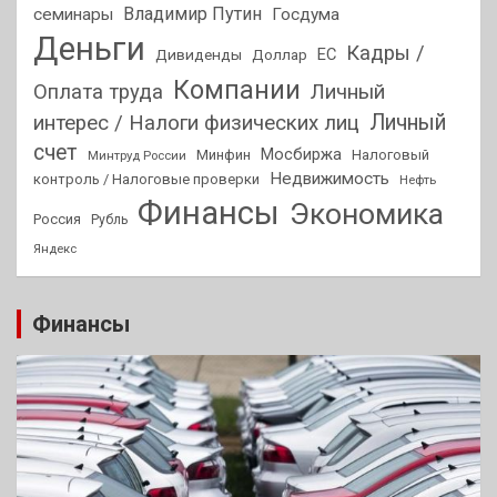
Владимир Путин
семинары
Госдума
Деньги
Кадры /
ЕС
Дивиденды
Доллар
Компании
Оплата труда
Личный
Личный
интерес / Налоги физических лиц
счет
Мосбиржа
Минфин
Налоговый
Минтруд России
Недвижимость
контроль / Налоговые проверки
Нефть
Финансы
Экономика
Россия
Рубль
Яндекс
Финансы