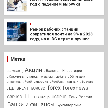
год с падением выручки
IT
Рынок рабочих станций
сократился почти на 9% в 2023
году, но в IDC верят в лучшее
Метки
, Акции
, Валюта
, Инвестиции
, Euroclear
, Ключевая ставка
, Облигации
, Металлы и добыча
, Разблокировка
, Прогнозы
, Росбанк
, Фьючерс
, Санкции
forex
forexnews
BRENT
, ЦБ
EURUSD
IT
GBPUSD
USDRUB
Банк России
TCS Group
Банки и финансы
Бухгалтерские