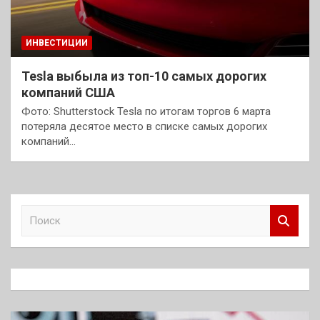
ИНВЕСТИЦИИ
Tesla выбыла из топ-10 самых дорогих
компаний США
Фото: Shutterstock Tesla по итогам торгов 6 марта
потеряла десятое место в списке самых дорогих
компаний…
П
о
и
с
к