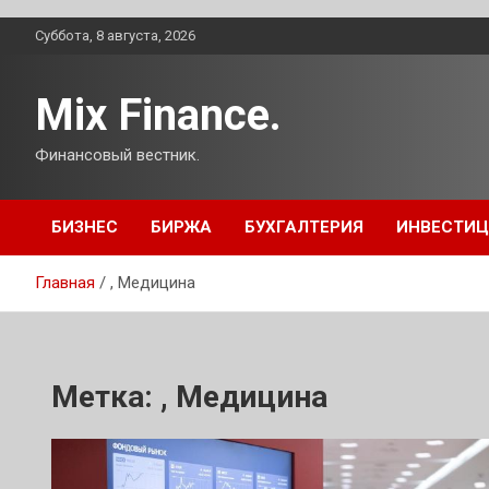
Перейти
Суббота, 8 августа, 2026
к
содержимому
Mix Finance.
Финансовый вестник.
БИЗНЕС
БИРЖА
БУХГАЛТЕРИЯ
ИНВЕСТИ
Главная
, Медицина
Метка:
, Медицина