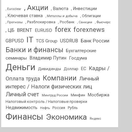
, Акции
, Валюта
, Инвестиции
, Euroclear
, Ключевая ставка
, Облигации
, Металлы и добыча
, Разблокировка
, Прогнозы
, Росбанк
, Фьючерс
, Санкции
forex
forexnews
BRENT
, ЦБ
EURUSD
IT
GBPUSD
USDRUB
Банк России
TCS Group
Банки и финансы
Бухгалтерские
Владимир Путин
семинары
Госдума
Деньги
Кадры /
ЕС
Дивиденды
Доллар
Компании
Оплата труда
Личный
интерес / Налоги физических лиц
Личный счет
Мосбиржа
Минфин
Минтруд России
Налоговый контроль / Налоговые проверки
Недвижимость
Россия
Нефть
Рубль
Финансы
Экономика
Яндекс