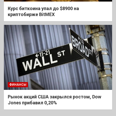
Курс биткоина упал до $8900 на
криптобирже BitMEX
ФИНАНСЫ
Рынок акций США закрылся ростом, Dow
Jones прибавил 0,20%