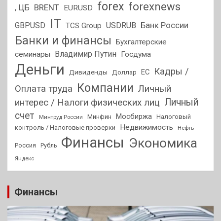
forex
forexnews
BRENT
, ЦБ
EURUSD
IT
GBPUSD
USDRUB
Банк России
TCS Group
Банки и финансы
Бухгалтерские
Владимир Путин
семинары
Госдума
Деньги
Кадры /
ЕС
Дивиденды
Доллар
Компании
Оплата труда
Личный
Личный
интерес / Налоги физических лиц
счет
Мосбиржа
Минфин
Налоговый
Минтруд России
Недвижимость
контроль / Налоговые проверки
Нефть
Финансы
Экономика
Россия
Рубль
Яндекс
Финансы