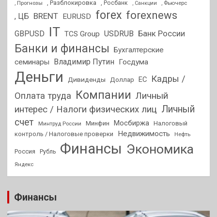
, Разблокировка
, Прогнозы
, Росбанк
, Фьючерс
, Санкции
forex
forexnews
BRENT
, ЦБ
EURUSD
IT
GBPUSD
USDRUB
Банк России
TCS Group
Банки и финансы
Бухгалтерские
Владимир Путин
семинары
Госдума
Деньги
Кадры /
ЕС
Дивиденды
Доллар
Компании
Оплата труда
Личный
Личный
интерес / Налоги физических лиц
счет
Мосбиржа
Минфин
Налоговый
Минтруд России
Недвижимость
контроль / Налоговые проверки
Нефть
Финансы
Экономика
Россия
Рубль
Яндекс
Финансы