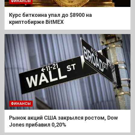
ФИНАНСЫ
Курс биткоина упал до $8900 на
криптобирже BitMEX
ФИНАНСЫ
Рынок акций США закрылся ростом, Dow
Jones прибавил 0,20%