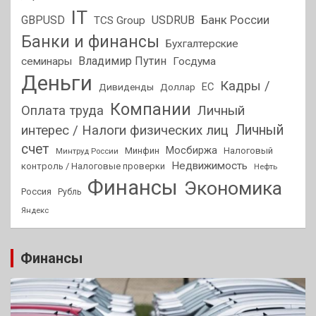
IT
GBPUSD
USDRUB
Банк России
TCS Group
Банки и финансы
Бухгалтерские
Владимир Путин
семинары
Госдума
Деньги
Кадры /
ЕС
Дивиденды
Доллар
Компании
Оплата труда
Личный
Личный
интерес / Налоги физических лиц
счет
Мосбиржа
Минфин
Налоговый
Минтруд России
Недвижимость
контроль / Налоговые проверки
Нефть
Финансы
Экономика
Россия
Рубль
Яндекс
Финансы