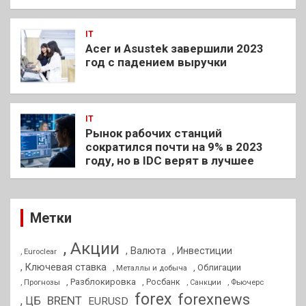
IT
Acer и Asustek завершили 2023
год с падением выручки
IT
Рынок рабочих станций
сократился почти на 9% в 2023
году, но в IDC верят в лучшее
Метки
, Акции
, Валюта
, Инвестиции
, Euroclear
, Ключевая ставка
, Облигации
, Металлы и добыча
, Разблокировка
, Прогнозы
, Росбанк
, Фьючерс
, Санкции
forex
forexnews
BRENT
, ЦБ
EURUSD