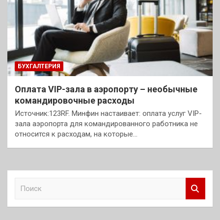
БУХГАЛТЕРИЯ
Оплата VIP-зала в аэропорту – необычные
командировочные расходы
Источник:123RF. Минфин настаивает: оплата услуг VIP-
зала аэропорта для командированного работника не
относится к расходам, на которые…
П
о
и
с