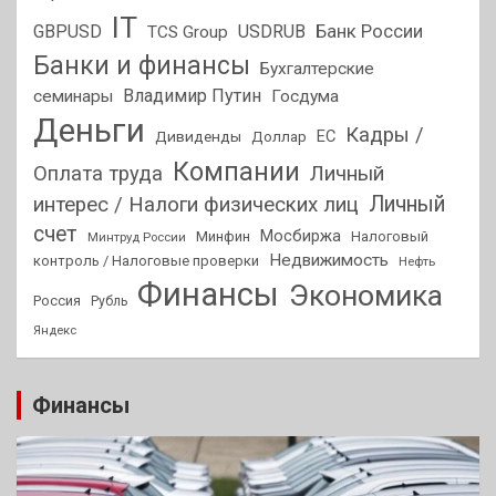
IT
GBPUSD
USDRUB
Банк России
TCS Group
Банки и финансы
Бухгалтерские
Владимир Путин
семинары
Госдума
Деньги
Кадры /
ЕС
Дивиденды
Доллар
Компании
Оплата труда
Личный
Личный
интерес / Налоги физических лиц
счет
Мосбиржа
Минфин
Налоговый
Минтруд России
Недвижимость
контроль / Налоговые проверки
Нефть
Финансы
Экономика
Россия
Рубль
Яндекс
Финансы