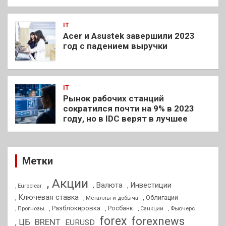
IT
Acer и Asustek завершили 2023
год с падением выручки
IT
Рынок рабочих станций
сократился почти на 9% в 2023
году, но в IDC верят в лучшее
Метки
, Акции
, Валюта
, Инвестиции
, Euroclear
, Ключевая ставка
, Облигации
, Металлы и добыча
, Разблокировка
, Прогнозы
, Росбанк
, Фьючерс
, Санкции
forex
forexnews
BRENT
, ЦБ
EURUSD