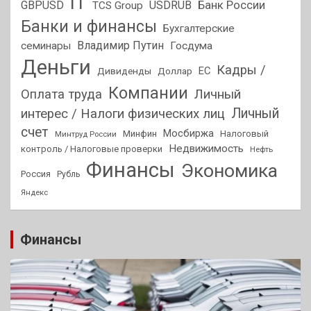
IT
GBPUSD
USDRUB
Банк России
TCS Group
Банки и финансы
Бухгалтерские
Владимир Путин
семинары
Госдума
Деньги
Кадры /
ЕС
Дивиденды
Доллар
Компании
Оплата труда
Личный
Личный
интерес / Налоги физических лиц
счет
Мосбиржа
Минфин
Налоговый
Минтруд России
Недвижимость
контроль / Налоговые проверки
Нефть
Финансы
Экономика
Россия
Рубль
Яндекс
Финансы