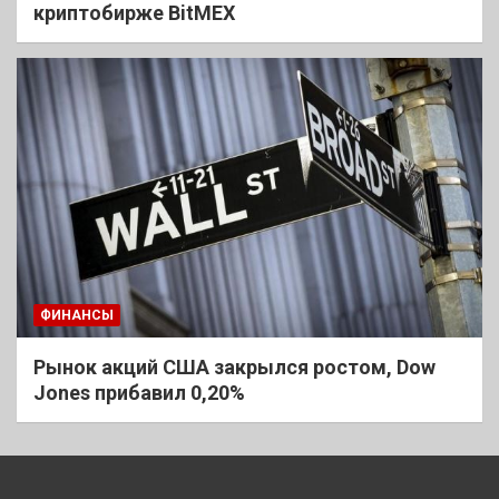
криптобирже BitMEX
ФИНАНСЫ
Рынок акций США закрылся ростом, Dow
Jones прибавил 0,20%