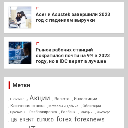
IT
Acer и Asustek завершили 2023
год с падением выручки
IT
Рынок рабочих станций
сократился почти на 9% в 2023
году, но в IDC верят в лучшее
Метки
, Акции
, Валюта
, Инвестиции
, Euroclear
, Ключевая ставка
, Облигации
, Металлы и добыча
, Разблокировка
, Прогнозы
, Росбанк
, Фьючерс
, Санкции
forex
forexnews
BRENT
, ЦБ
EURUSD