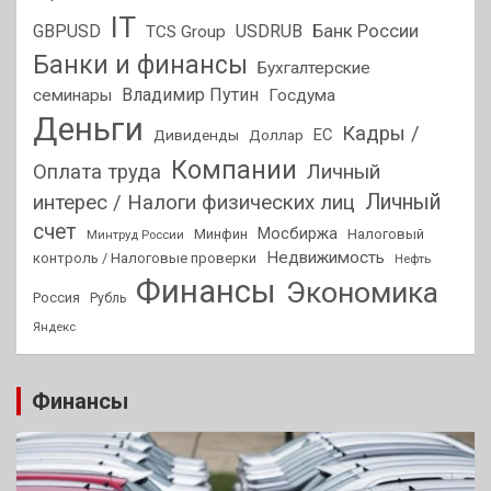
IT
GBPUSD
USDRUB
Банк России
TCS Group
Банки и финансы
Бухгалтерские
Владимир Путин
семинары
Госдума
Деньги
Кадры /
ЕС
Дивиденды
Доллар
Компании
Оплата труда
Личный
Личный
интерес / Налоги физических лиц
счет
Мосбиржа
Минфин
Налоговый
Минтруд России
Недвижимость
контроль / Налоговые проверки
Нефть
Финансы
Экономика
Россия
Рубль
Яндекс
Финансы