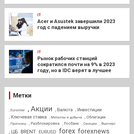
IT
Acer и Asustek завершили 2023
год с падением выручки
IT
Рынок рабочих станций
сократился почти на 9% в 2023
году, но в IDC верят в лучшее
Метки
, Акции
, Валюта
, Инвестиции
, Euroclear
, Ключевая ставка
, Облигации
, Металлы и добыча
, Разблокировка
, Прогнозы
, Росбанк
, Фьючерс
, Санкции
forex
forexnews
BRENT
, ЦБ
EURUSD