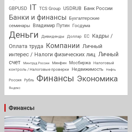
IT
GBPUSD
USDRUB
Банк России
TCS Group
Банки и финансы
Бухгалтерские
Владимир Путин
семинары
Госдума
Деньги
Кадры /
ЕС
Дивиденды
Доллар
Компании
Оплата труда
Личный
Личный
интерес / Налоги физических лиц
счет
Мосбиржа
Минфин
Налоговый
Минтруд России
Недвижимость
контроль / Налоговые проверки
Нефть
Финансы
Экономика
Россия
Рубль
Яндекс
Финансы