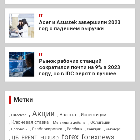
IT
Acer и Asustek завершили 2023
год с падением выручки
IT
Рынок рабочих станций
сократился почти на 9% в 2023
году, но в IDC верят в лучшее
Метки
, Акции
, Валюта
, Инвестиции
, Euroclear
, Ключевая ставка
, Облигации
, Металлы и добыча
, Разблокировка
, Прогнозы
, Росбанк
, Фьючерс
, Санкции
forex
forexnews
BRENT
, ЦБ
EURUSD