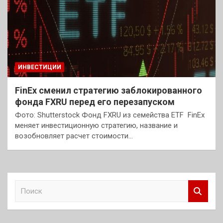
ИНВЕСТИЦИИ
FinEx сменил стратегию заблокированного
фонда FXRU перед его перезапуском
Фото: Shutterstock Фонд FXRU из семейства ETF FinEx
меняет инвестиционную стратегию, название и
возобновляет расчет стоимости…
П
о
и
с