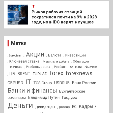
IT
Рынок рабочих станций
сократился почти на 9% в 2023
году, но в IDC верят в лучшее
Метки
, Акции
, Валюта
, Инвестиции
, Euroclear
, Ключевая ставка
, Облигации
, Металлы и добыча
, Разблокировка
, Прогнозы
, Росбанк
, Фьючерс
, Санкции
forex
forexnews
BRENT
, ЦБ
EURUSD
IT
GBPUSD
USDRUB
Банк России
TCS Group
Банки и финансы
Бухгалтерские
Владимир Путин
семинары
Госдума
Деньги
Кадры /
ЕС
Дивиденды
Доллар