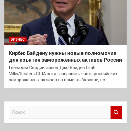
БИЗНЕС
Кирби: Байдену нужны новые полномочия
для изъятия замороженных активов России
Геннадий Свидригайлов Джо Байден Leah
Millis/Reuters США хотят направить часть российских
замороженных активов на помощь Украине, но…
П
о
и
с