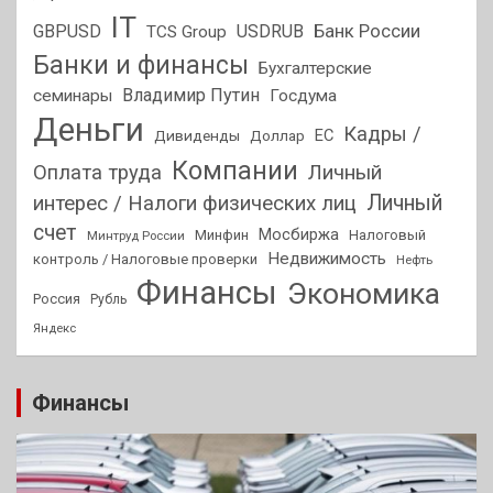
IT
GBPUSD
USDRUB
Банк России
TCS Group
Банки и финансы
Бухгалтерские
Владимир Путин
семинары
Госдума
Деньги
Кадры /
ЕС
Дивиденды
Доллар
Компании
Оплата труда
Личный
Личный
интерес / Налоги физических лиц
счет
Мосбиржа
Минфин
Налоговый
Минтруд России
Недвижимость
контроль / Налоговые проверки
Нефть
Финансы
Экономика
Россия
Рубль
Яндекс
Финансы