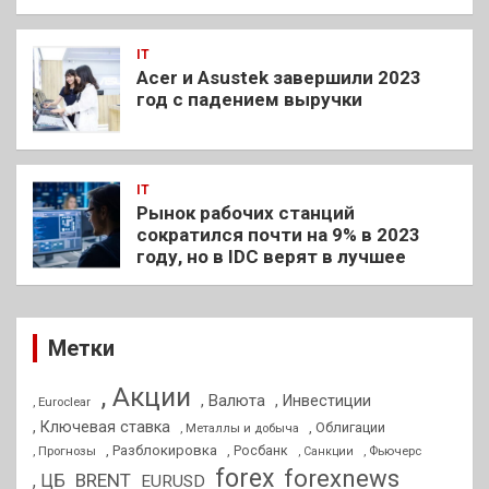
IT
Acer и Asustek завершили 2023
год с падением выручки
IT
Рынок рабочих станций
сократился почти на 9% в 2023
году, но в IDC верят в лучшее
Метки
, Акции
, Валюта
, Инвестиции
, Euroclear
, Ключевая ставка
, Облигации
, Металлы и добыча
, Разблокировка
, Прогнозы
, Росбанк
, Фьючерс
, Санкции
forex
forexnews
BRENT
, ЦБ
EURUSD