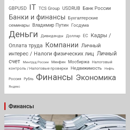
IT
GBPUSD
USDRUB
Банк России
TCS Group
Банки и финансы
Бухгалтерские
Владимир Путин
семинары
Госдума
Деньги
Кадры /
ЕС
Дивиденды
Доллар
Компании
Оплата труда
Личный
Личный
интерес / Налоги физических лиц
счет
Мосбиржа
Минфин
Налоговый
Минтруд России
Недвижимость
контроль / Налоговые проверки
Нефть
Финансы
Экономика
Россия
Рубль
Яндекс
Финансы