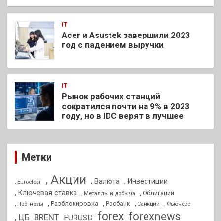
IT
Acer и Asustek завершили 2023
год с падением выручки
IT
Рынок рабочих станций
сократился почти на 9% в 2023
году, но в IDC верят в лучшее
Метки
, Акции
, Валюта
, Инвестиции
, Euroclear
, Ключевая ставка
, Облигации
, Металлы и добыча
, Разблокировка
, Прогнозы
, Росбанк
, Фьючерс
, Санкции
forex
forexnews
BRENT
, ЦБ
EURUSD