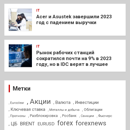
IT
Acer и Asustek завершили 2023
год с падением выручки
IT
Рынок рабочих станций
сократился почти на 9% в 2023
году, но в IDC верят в лучшее
Метки
, Акции
, Валюта
, Инвестиции
, Euroclear
, Ключевая ставка
, Облигации
, Металлы и добыча
, Разблокировка
, Прогнозы
, Росбанк
, Фьючерс
, Санкции
forex
forexnews
BRENT
, ЦБ
EURUSD