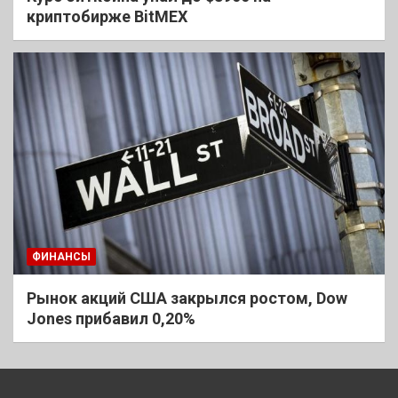
криптобирже BitMEX
ФИНАНСЫ
Рынок акций США закрылся ростом, Dow
Jones прибавил 0,20%