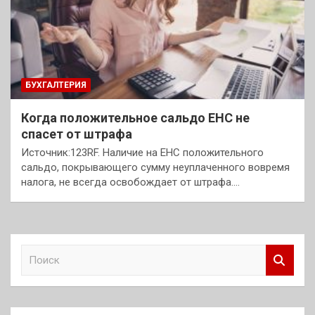
БУХГАЛТЕРИЯ
Когда положительное сальдо ЕНС не
спасет от штрафа
Источник:123RF. Наличие на ЕНС положительного
сальдо, покрывающего сумму неуплаченного вовремя
налога, не всегда освобождает от штрафа.…
П
о
и
с
к