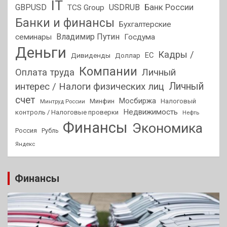
IT
GBPUSD
USDRUB
Банк России
TCS Group
Банки и финансы
Бухгалтерские
Владимир Путин
семинары
Госдума
Деньги
Кадры /
ЕС
Дивиденды
Доллар
Компании
Оплата труда
Личный
Личный
интерес / Налоги физических лиц
счет
Мосбиржа
Минфин
Налоговый
Минтруд России
Недвижимость
контроль / Налоговые проверки
Нефть
Финансы
Экономика
Россия
Рубль
Яндекс
Финансы