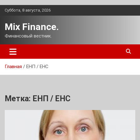
Перейти
Суббота, 8 августа, 2026
к
содержимому
Mix Finance.
Финансовый вестник.
Главная
ЕНП / ЕНС
Метка:
ЕНП / ЕНС