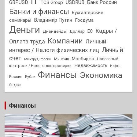
IT
GBPUSD
USDRUB
Банк России
TCS Group
Банки и финансы
Бухгалтерские
Владимир Путин
семинары
Госдума
Деньги
Кадры /
ЕС
Дивиденды
Доллар
Компании
Оплата труда
Личный
Личный
интерес / Налоги физических лиц
счет
Мосбиржа
Минфин
Налоговый
Минтруд России
Недвижимость
контроль / Налоговые проверки
Нефть
Финансы
Экономика
Россия
Рубль
Яндекс
Финансы