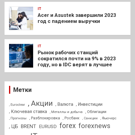
IT
Acer и Asustek завершили 2023
год с падением выручки
IT
Рынок рабочих станций
сократился почти на 9% в 2023
году, но в IDC верят в лучшее
Метки
, Акции
, Валюта
, Инвестиции
, Euroclear
, Ключевая ставка
, Облигации
, Металлы и добыча
, Разблокировка
, Прогнозы
, Росбанк
, Фьючерс
, Санкции
forex
forexnews
BRENT
, ЦБ
EURUSD