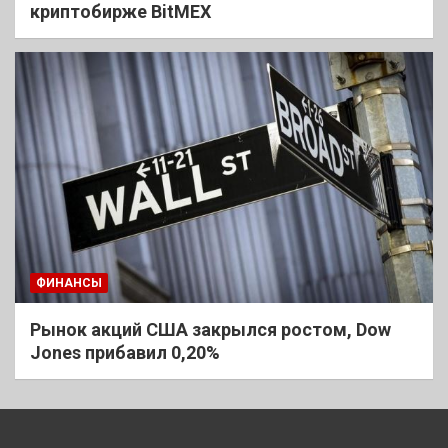
криптобирже BitMEX
ФИНАНСЫ
Рынок акций США закрылся ростом, Dow
Jones прибавил 0,20%